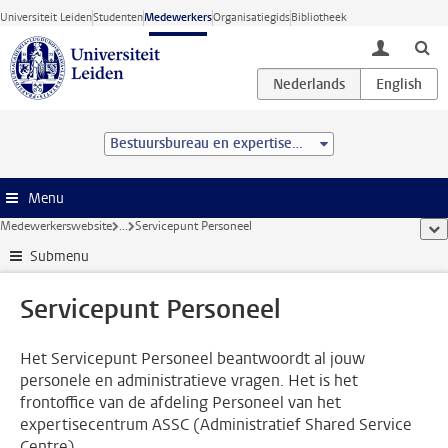
Ga direct naar de inhoud
Universiteit Leiden
Studenten
Medewerkers
Organisatiegids
Bibliotheek
toggle lo
Bestuursbureau en expertisecentra
Menu
Medewerkerswebsite
...
Servicepunt Personeel
too
Submenu
Servicepunt Personeel
Het Servicepunt Personeel beantwoordt al jouw
personele en administratieve vragen. Het is het
frontoffice van de afdeling Personeel van het
expertisecentrum ASSC (Administratief Shared Service
Centre).