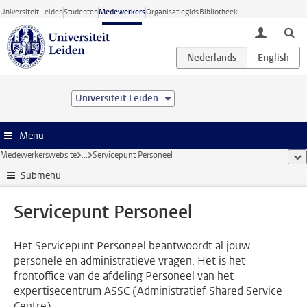
Ga direct naar de inhoud
Universiteit Leiden
Studenten
Medewerkers
Organisatiegids
Bibliotheek
toggle lo
Universiteit Leiden
Menu
Medewerkerswebsite
...
Servicepunt Personeel
too
Submenu
Servicepunt Personeel
Het Servicepunt Personeel beantwoordt al jouw
personele en administratieve vragen. Het is het
frontoffice van de afdeling Personeel van het
expertisecentrum ASSC (Administratief Shared Service
Centre).