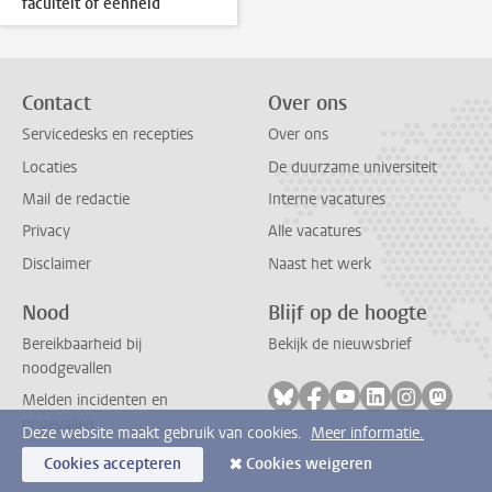
faculteit of eenheid
Contact
Over ons
Servicedesks en recepties
Over ons
Locaties
De duurzame universiteit
Mail de redactie
Interne vacatures
Privacy
Alle vacatures
Disclaimer
Naast het werk
Nood
Blijf op de hoogte
Bereikbaarheid bij
Bekijk de nieuwsbrief
noodgevallen
Volg ons op bluesky
Volg ons op facebook
Volg ons op youtub
Volg ons op li
Volg ons o
Volg 
Melden incidenten en
ongevallen
Deze website maakt gebruik van cookies.
Meer informatie.
Cookies accepteren
Cookies weigeren