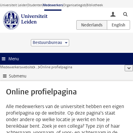
Ga direct naar de inhoud
Universiteit Leiden
Studenten
Medewerkers
Organisatiegids
Bibliotheek
toggle lo
Bestuursbureau
Menu
Medewerkerswebsite
...
Online profielpagina
too
Submenu
Online profielpagina
Alle medewerkers van de universiteit hebben een eigen
profielpagina op de website. Op deze pagina’s staat
onder andere op welke locatie je werkt en hoe je
bereikbaar bent. Zoek je een collega? Type zijn of haar
achternaam, voornaam, of voor- en achternaam in de