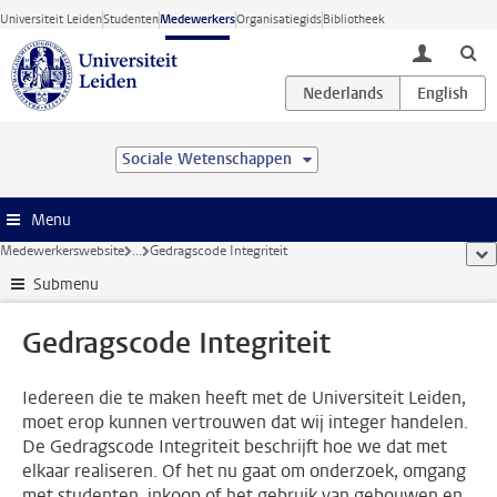
Ga direct naar de inhoud
Universiteit Leiden
Studenten
Medewerkers
Organisatiegids
Bibliotheek
toggle lo
Sociale Wetenschappen
Menu
Medewerkerswebsite
...
Gedragscode Integriteit
too
Submenu
Gedragscode Integriteit
Iedereen die te maken heeft met de Universiteit Leiden,
moet erop kunnen vertrouwen dat wij integer handelen.
De Gedragscode Integriteit beschrijft hoe we dat met
elkaar realiseren. Of het nu gaat om onderzoek, omgang
met studenten, inkoop of het gebruik van gebouwen en