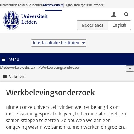
Ga direct naar de inhoud
Universiteit Leiden
Studenten
Medewerkers
Organisatiegids
Bibliotheek
toggle lo
Interfacultaire instituten
Menu
Medewerkerswebsite
...
Werkbelevingsonderzoek
too
Submenu
Werkbelevingsonderzoek
Binnen onze universiteit vinden we het belangrijk om
met elkaar in gesprek te blijven, te horen wat er leeft en
samen stappen te zetten. Zo bouwen we aan een
omgeving waarin we samen kunnen werken en groeien.