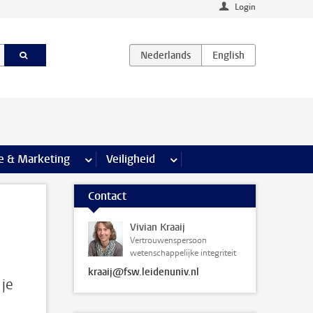
Login
agina’s
e & Marketing
meer Communicatie & Marketing pagina’s
Veiligheid
meer Veiligheid pagina’s
Contact
Vivian Kraaij
Vertrouwenspersoon
wetenschappelijke integriteit
kraaij@fsw.leidenuniv.nl
 je