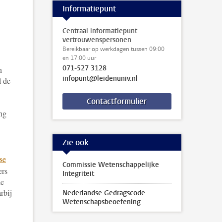
Informatiepunt
Centraal informatiepunt
vertrouwenspersonen
Bereikbaar op werkdagen tussen 09:00
en 17:00 uur
071-527 3128
n
infopunt@leidenuniv.nl
l de
Contactformulier
ng
Zie ook
se
Commissie Wetenschappelijke
ers
Integriteit
de
rbij
Nederlandse Gedragscode
Wetenschapsbeoefening