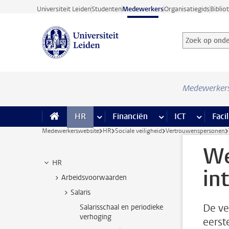
Ga direct naar de inhoud
Universiteit Leiden
Studenten
Medewerkers
Organisatiegids
Biblio
Zoek op onder
Zoekterm
Medewerker
HR
meer HR pagina’s
Financiën
meer Financiën pagi
ICT
meer ICT
Facil
Medewerkerswebsite
HR
Sociale veiligheid
Vertrouwenspersonen
We
HR
in
Arbeidsvoorwaarden
Salaris
De ve
Salarisschaal en periodieke
verhoging
eerst