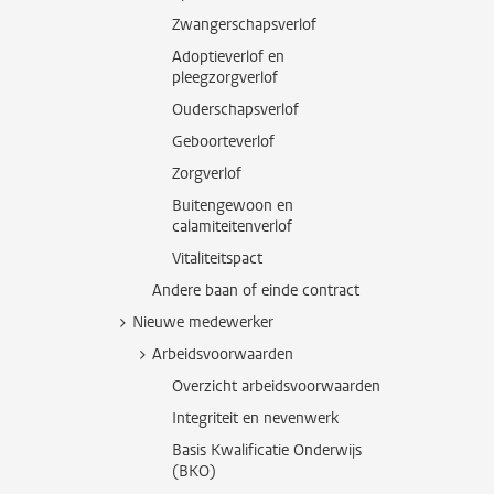
Zwangerschapsverlof
Adoptieverlof en
pleegzorgverlof
Ouderschapsverlof
Geboorteverlof
Zorgverlof
Buitengewoon en
calamiteitenverlof
Vitaliteitspact
Andere baan of einde contract
Nieuwe medewerker
Arbeidsvoorwaarden
Overzicht arbeidsvoorwaarden
Integriteit en nevenwerk
Basis Kwalificatie Onderwijs
(BKO)