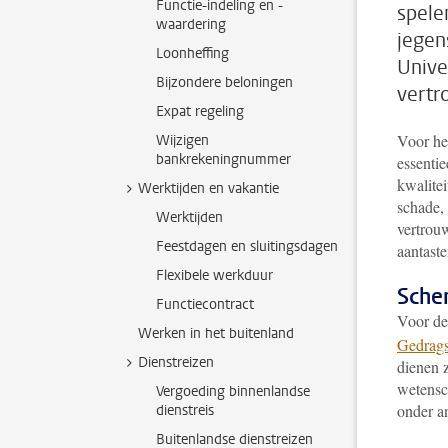
Functie-indeling en -
spele
waardering
jegen
Loonheffing
Unive
Bijzondere beloningen
vertr
Expat regeling
Voor he
Wijzigen
bankrekeningnummer
essenti
kwalitei
Werktijden en vakantie
schade,
Werktijden
vertrou
Feestdagen en sluitingsdagen
aantaste
Flexibele werkduur
Sche
Functiecontract
Voor de
Werken in het buitenland
Gedrags
Dienstreizen
dienen 
wetensc
Vergoeding binnenlandse
onder a
dienstreis
Buitenlandse dienstreizen