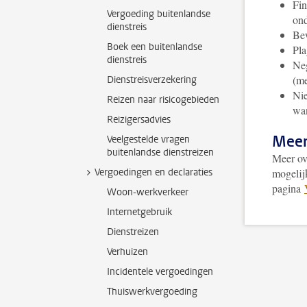
Fin
Vergoeding buitenlandse
ond
dienstreis
Bew
Boek een buitenlandse
Pla
dienstreis
Neg
(me
Dienstreisverzekering
Nie
Reizen naar risicogebieden
wan
Reizigersadvies
Meer
Veelgestelde vragen
buitenlandse dienstreizen
Meer ov
Vergoedingen en declaraties
mogelij
pagina
Woon-werkverkeer
Internetgebruik
Dienstreizen
Verhuizen
Incidentele vergoedingen
Thuiswerkvergoeding