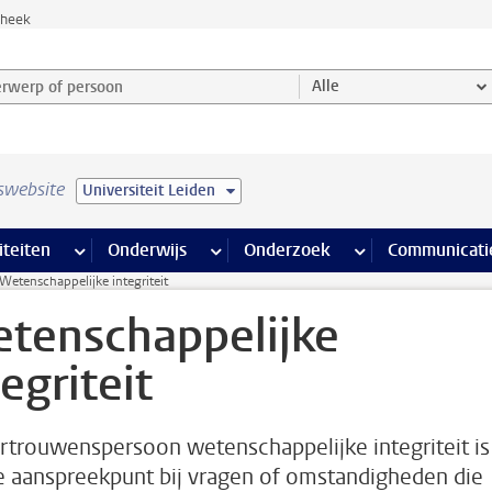
theek
werp of persoon en selecteer categorie
Alle
swebsite
Universiteit Leiden
na’s
 pagina’s
iteiten
meer Faciliteiten pagina’s
Onderwijs
meer Onderwijs pagina’s
Onderzoek
meer Onderzoek p
Communicati
Wetenschappelijke integriteit
tenschappelijke
tegriteit
rtrouwenspersoon wetenschappelijke integriteit is
e aanspreekpunt bij vragen of omstandigheden die