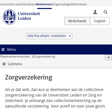
Ga direct naar de inhoud
Universiteit Leiden
Studenten
Medewerkers
Organisatiegids
Bibliotheek
toggle lo
Interfacultaire instituten
Menu
Medewerkerswebsite
...
Zorgverzekering
too
Submenu
Zorgverzekering
Als je dat wilt, dan kun je deelnemen aan de collectieve
zorgverzekering van de Universiteit Leiden en Zorg en
Zekerheid. Je ontvangt dan collectiviteitskorting op de
aanvullende verzekering. Voor jezelf en voor jouw gezin.