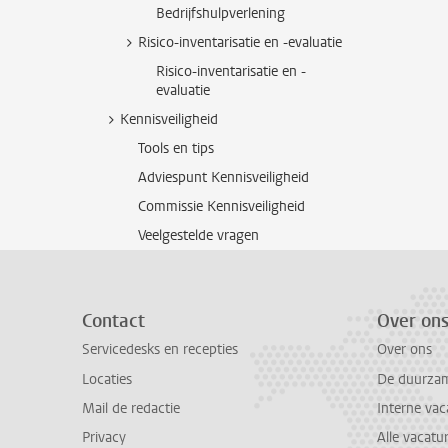
Bedrijfshulpverlening
Risico-inventarisatie en -evaluatie
Risico-inventarisatie en -
evaluatie
Kennisveiligheid
Tools en tips
Adviespunt Kennisveiligheid
Commissie Kennisveiligheid
Veelgestelde vragen
Contact
Over on
Servicedesks en recepties
Over ons
Locaties
De duurzame
Mail de redactie
Interne vac
Privacy
Alle vacatu