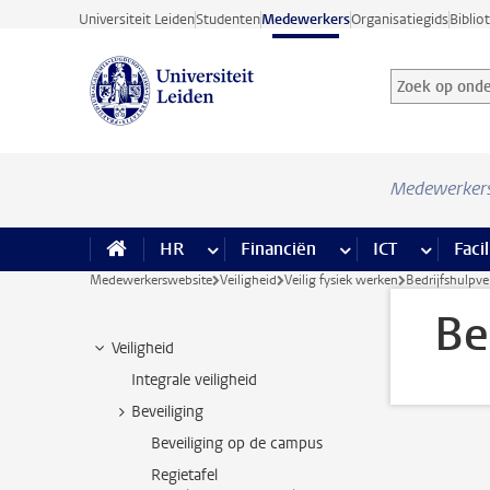
Ga direct naar de inhoud
Universiteit Leiden
Studenten
Medewerkers
Organisatiegids
Biblio
Zoek op onder
Zoekterm
Medewerker
HR
meer HR pagina’s
Financiën
meer Financiën pagi
ICT
meer ICT
Facil
Medewerkerswebsite
Veiligheid
Veilig fysiek werken
Bedrijfshulpve
Be
Veiligheid
Integrale veiligheid
Beveiliging
Beveiliging op de campus
Regietafel