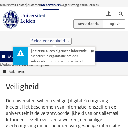
Ga direct naar de inhoud
Universiteit Leiden
Studenten
Medewerkers
Organisatiegids
Bibliotheek
toggle lo
Selecteer eenheid
Je ziet nu alleen algemene informatie.
Selecteer je organisatie om ook
Menu
informatie te zien over jouw faculteit.
Medewerkerswebsite
Veiligheid
Submenu
Veiligheid
De universiteit wil een veilige (digitale) omgeving
bieden. Het beschermen van informatie, onszelf en de
universiteit is de verantwoordelijkheid van ons allemaal.
Informeer jezelf over veilig werken, een veilige
werkomgeving en het beheren van gevoelige informatie.