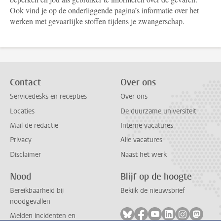
Ook vind je op de onderliggende pagina’s informatie over het
werken met gevaarlijke stoffen tijdens je zwangerschap.
Contact
Over ons
Servicedesks en recepties
Over ons
Locaties
De duurzame universiteit
Mail de redactie
Interne vacatures
Privacy
Alle vacatures
Disclaimer
Naast het werk
Nood
Blijf op de hoogte
Bereikbaarheid bij
Bekijk de nieuwsbrief
noodgevallen
Volg ons op bluesky
Volg ons op facebook
Volg ons op youtub
Volg ons op li
Volg ons o
Volg 
Melden incidenten en