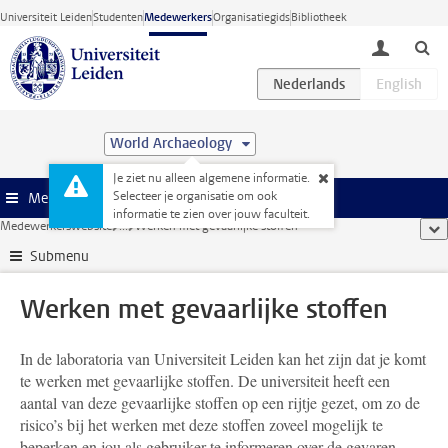
Ga direct naar de inhoud
Universiteit Leiden
Studenten
Medewerkers
Organisatiegids
Bibliotheek
toggle lo
World Archaeology
Je ziet nu alleen algemene informatie.
Selecteer je organisatie om ook
Menu
informatie te zien over jouw faculteit.
Medewerkerswebsite
...
Werken met gevaarlijke stoffen
too
Submenu
Werken met gevaarlijke stoffen
In de laboratoria van Universiteit Leiden kan het zijn dat je komt
te werken met gevaarlijke stoffen. De universiteit heeft een
aantal van deze gevaarlijke stoffen op een rijtje gezet, om zo de
risico’s bij het werken met deze stoffen zoveel mogelijk te
beperken en jou als gebruiker te informeren over de gevaren.