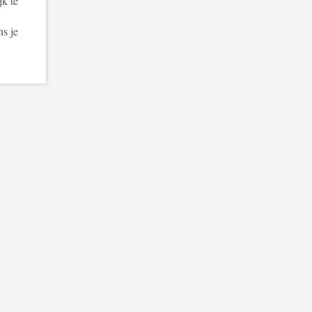
jk te
ns je