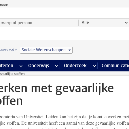
theek
werp of persoon en selecteer categorie
Alle
swebsite
Sociale Wetenschappen
na’s
 pagina’s
iteiten
meer Faciliteiten pagina’s
Onderwijs
meer Onderwijs pagina’s
Onderzoek
meer Onderzoek p
Communicati
aarlijke stoffen
rken met gevaarlijke
offen
boratoria van Universiteit Leiden kan het zijn dat je komt te werken met
jke stoffen. De universiteit heeft een aantal van deze gevaarlijke stoffe