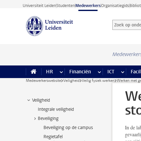
Ga direct naar de inhoud
Universiteit Leiden
Studenten
Medewerkers
Organisatiegids
Biblio
Zoek op onder
Zoekterm
Medewerker
HR
meer HR pagina’s
Financiën
meer Financiën pagi
ICT
meer ICT
Facil
Medewerkerswebsite
Veiligheid
Veilig fysiek werken
Werken met gev
We
Veiligheid
st
Integrale veiligheid
Beveiliging
In de la
Beveiliging op de campus
gevaarli
Regietafel