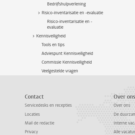
Bedrijfshulpverlening
Risico-inventarisatie en -evaluatie
Risico-inventarisatie en -
evaluatie
Kennisveiligheid
Tools en tips
Adviespunt Kennisveiligheid
Commissie Kennisveiligheid
Veelgestelde vragen
Contact
Over on
Servicedesks en recepties
Over ons
Locaties
De duurzame
Mail de redactie
Interne vac
Privacy
Alle vacatu