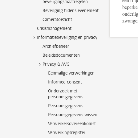
een rijt
beveiligingsmaatregelen
beperke
Beveiliging tijdens evenement
onderlig
Cameratoezicht
zwanger
Crisismanagement
Informatiebeveiliging en privacy
Archiefbeheer
Beleidsdocumenten
Privacy & AVG
Eenmalige verwerkingen
Informed consent
Onderzoek met
persoonsgegevens
Persoonsgegevens
Persoonsgegevens wissen
Verwerkersovereenkomst
Verwerkingsregister