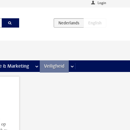
Login
agina’s
e & Marketing
meer Communicatie & Marketing pagina’s
Veiligheid
meer Veiligheid pagina’s
n op