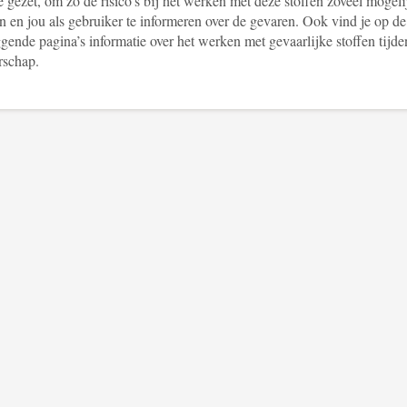
je gezet, om zo de risico’s bij het werken met deze stoffen zoveel mogeli
n en jou als gebruiker te informeren over de gevaren. Ook vind je op de
gende pagina’s informatie over het werken met gevaarlijke stoffen tijde
schap.