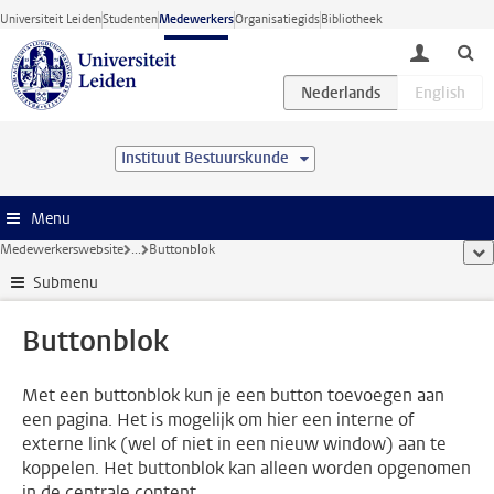
Ga direct naar de inhoud
Universiteit Leiden
Studenten
Medewerkers
Organisatiegids
Bibliotheek
toggle lo
Instituut Bestuurskunde
Menu
Medewerkerswebsite
...
Buttonblok
too
Submenu
Buttonblok
Met een buttonblok kun je een button toevoegen aan
een pagina. Het is mogelijk om hier een interne of
externe link (wel of niet in een nieuw window) aan te
koppelen. Het buttonblok kan alleen worden opgenomen
in de centrale content.