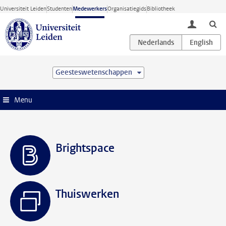
Ga direct naar de inhoud
Universiteit Leiden
Studenten
Medewerkers
Organisatiegids
Bibliotheek
toggle lo
Geesteswetenschappen
Menu
Brightspace
Thuiswerken