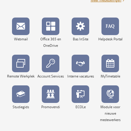
Meer mededelingen
Webmail
Office 365 en
Bas InSite
Helpdesk Portal
OneDrive
Remote Werkplek
Account Services
Interne vacatures
MyTimetable
Studiegids
Promovendi
ECOLe
Module voor
nieuwe
medewerkers