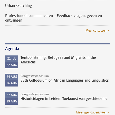
Urban sketching
Professioneel communiceren – Feedback vragen, geven en
ontvangen
Meer cursussen
Agenda
Tentoonstelling: Refugees and Migrants in the
21
JUL
Americas
22
AUG
Congres/symposium
24
AUG
55th Colloquium on African Languages and Linguistics
26
AUG
Congres/symposium
27
AUG
Historicidagen in Leiden: Toekomst van geschiedenis
29
AUG
Meer agendaberichten