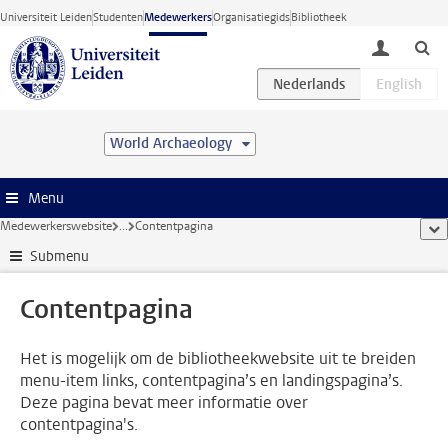
Ga direct naar de inhoud
Universiteit Leiden
Studenten
Medewerkers
Organisatiegids
Bibliotheek
toggle lo
World Archaeology
Menu
Medewerkerswebsite
...
Contentpagina
too
Submenu
Contentpagina
Het is mogelijk om de bibliotheekwebsite uit te breiden
menu-item links, contentpagina’s en landingspagina’s.
Deze pagina bevat meer informatie over
contentpagina's.