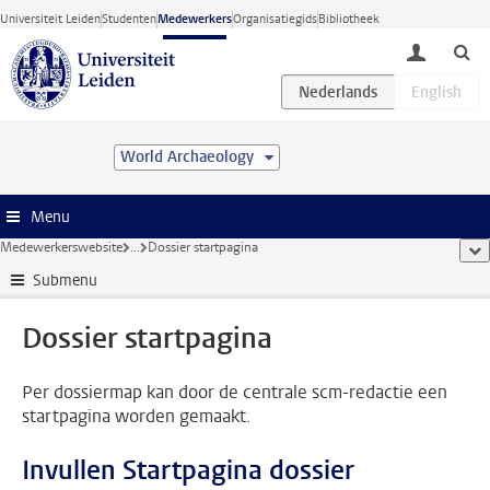
Ga direct naar de inhoud
Universiteit Leiden
Studenten
Medewerkers
Organisatiegids
Bibliotheek
toggle lo
World Archaeology
Menu
Medewerkerswebsite
...
Dossier startpagina
too
Submenu
Dossier startpagina
Per dossiermap kan door de centrale scm-redactie een
startpagina worden gemaakt.
Invullen Startpagina dossier