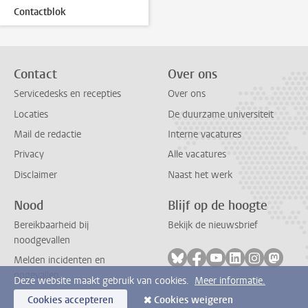
Contactblok
Contact
Over ons
Servicedesks en recepties
Over ons
Locaties
De duurzame universiteit
Mail de redactie
Interne vacatures
Privacy
Alle vacatures
Disclaimer
Naast het werk
Nood
Blijf op de hoogte
Bereikbaarheid bij
Bekijk de nieuwsbrief
noodgevallen
Volg ons op bluesky
Volg ons op facebook
Volg ons op youtub
Volg ons op li
Volg ons o
Volg 
Melden incidenten en
ongevallen
Deze website maakt gebruik van cookies.
Meer informatie.
Cookies accepteren
Cookies weigeren