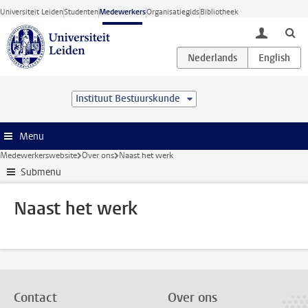
Ga direct naar de inhoud
Universiteit Leiden
Studenten
Medewerkers
Organisatiegids
Bibliotheek
toggle lo
Instituut Bestuurskunde
Menu
Medewerkerswebsite
Over ons
Naast het werk
Submenu
Naast het werk
Contact
Over ons