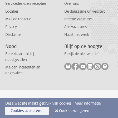
Servicedesks en recepties
Over ons
Locaties
De duurzame universiteit
Mail de redactie
Interne vacatures
Privacy
Alle vacatures
Disclaimer
Naast het werk
Nood
Blijf op de hoogte
Bereikbaarheid bij
Bekijk de nieuwsbrief
noodgevallen
Volg ons op bluesky
Volg ons op facebook
Volg ons op youtub
Volg ons op li
Volg ons o
Volg 
Melden incidenten en
ongevallen
Deze website maakt gebruik van cookies.
Meer informatie.
Cookies accepteren
Cookies weigeren