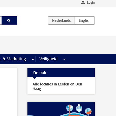
Login
agina’s
e & Marketing
meer Communicatie & Marketing pagina’s
Veiligheid
meer Veiligheid pagina’s
Zie ook
Alle locaties in Leiden en Den
Haag
s