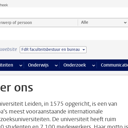
theek
werp of persoon en selecteer categorie
Alle
swebsite
FdR faculteitsbestuur en bureau
na’s
 pagina’s
iteiten
meer Faciliteiten pagina’s
Onderwijs
meer Onderwijs pagina’s
Onderzoek
meer Onderzoek p
Communicati
er ons
iversiteit Leiden, in 1575 opgericht, is een van
a’s meest vooraanstaande internationale
zoeksuniversiteiten. De universiteit heeft ruim
0 studenten en 7.100 medewerkers. Haar motto i