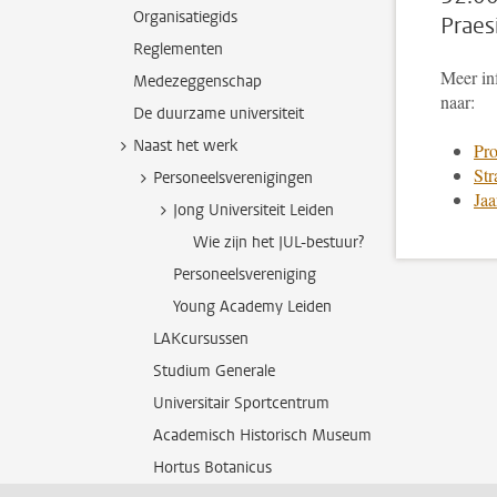
Organisatiegids
Praes
Reglementen
Meer inf
Medezeggenschap
naar:
De duurzame universiteit
Naast het werk
Pro
Str
Personeelsverenigingen
Jaa
Jong Universiteit Leiden
Wie zijn het JUL-bestuur?
Personeelsvereniging
Young Academy Leiden
LAKcursussen
Studium Generale
Universitair Sportcentrum
Academisch Historisch Museum
Hortus Botanicus