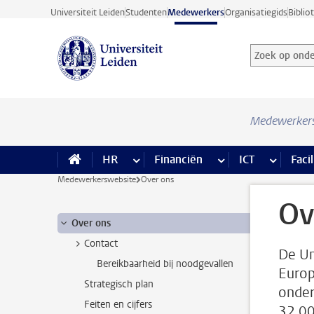
Ga direct naar de inhoud
Universiteit Leiden
Studenten
Medewerkers
Organisatiegids
Biblio
Zoek op onder
Zoekterm
Medewerker
HR
meer HR pagina’s
Financiën
meer Financiën pagi
ICT
meer ICT
Facil
Medewerkerswebsite
Over ons
Ov
Over ons
Contact
De Un
Bereikbaarheid bij noodgevallen
Europ
Strategisch plan
onder
Feiten en cijfers
32.00