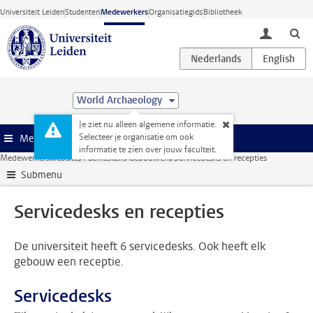
Ga direct naar de inhoud
Universiteit Leiden
Studenten
Medewerkers
Organisatiegids
Bibliotheek
toggle lo
World Archaeology
Je ziet nu alleen algemene informatie.
Selecteer je organisatie om ook
Menu
informatie te zien over jouw faculteit.
Medewerkerswebsite
Faciliteiten
Gebouwen
Servicedesks en recepties
Submenu
Servicedesks en recepties
De universiteit heeft 6 servicedesks. Ook heeft elk
gebouw een receptie.
Servicedesks