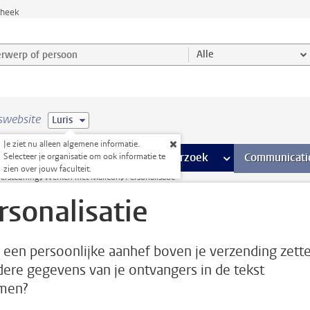
theek
werp of persoon en selecteer categorie
Alle
swebsite
Luris
Je ziet nu alleen algemene informatie.
na’s
 pagina’s
iteiten
meer Faciliteiten pagina’s
Onderwijs
meer Onderwijs pagina’s
Onderzoek
meer Onderzoek p
Communicati
Selecteer je organisatie om ook informatie te
zien over jouw faculteit.
dersteuning
Werken met Maileon
Personalisatie
rsonalisatie
e een persoonlijke aanhef boven je verzending zette
dere gegevens van je ontvangers in de tekst
men?