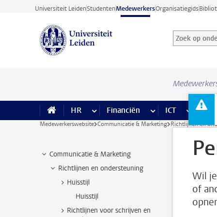
Ga direct naar de inhoud
Universiteit Leiden
Studenten
Medewerkers
Organisatiegids
Biblio
Zoek op onder
Zoekterm
Medewerker
HR
meer HR pagina’s
Financiën
meer Financiën pagi
ICT
meer ICT
Facil
Medewerkerswebsite
Communicatie & Marketing
Richtlijnen en on
Pe
Communicatie & Marketing
Richtlijnen en ondersteuning
Wil j
Huisstijl
of an
Huisstijl
opne
Richtlijnen voor schrijven en