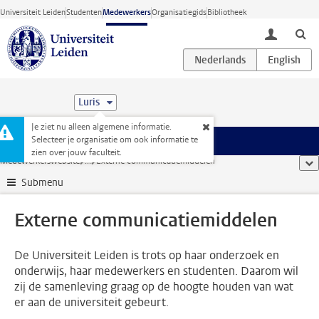
Ga direct naar de inhoud
Universiteit Leiden
Studenten
Medewerkers
Organisatiegids
Bibliotheek
toggle lo
Luris
Je ziet nu alleen algemene informatie.
Selecteer je organisatie om ook informatie te
Menu
zien over jouw faculteit.
Medewerkerswebsite
...
Externe communicatiemiddelen
too
Submenu
Externe communicatiemiddelen
De Universiteit Leiden is trots op haar onderzoek en
onderwijs, haar medewerkers en studenten. Daarom wil
zij de samenleving graag op de hoogte houden van wat
er aan de universiteit gebeurt.