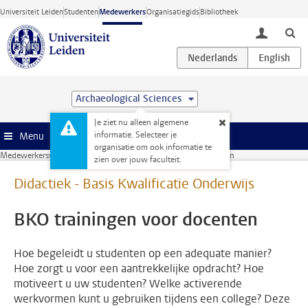
Ga direct naar de inhoud
Universiteit Leiden
Studenten
Medewerkers
Organisatiegids
Bibliotheek
toggle lo
Archaeological Sciences
Je ziet nu alleen algemene
informatie. Selecteer je
Menu
organisatie om ook informatie te
Medewerkerswebsite
Cursussen
BKO trainingen voor docenten
zien over jouw faculteit.
Didactiek - Basis Kwalificatie Onderwijs
BKO trainingen voor docenten
Hoe begeleidt u studenten op een adequate manier?
Hoe zorgt u voor een aantrekkelijke opdracht? Hoe
motiveert u uw studenten? Welke activerende
werkvormen kunt u gebruiken tijdens een college? Deze