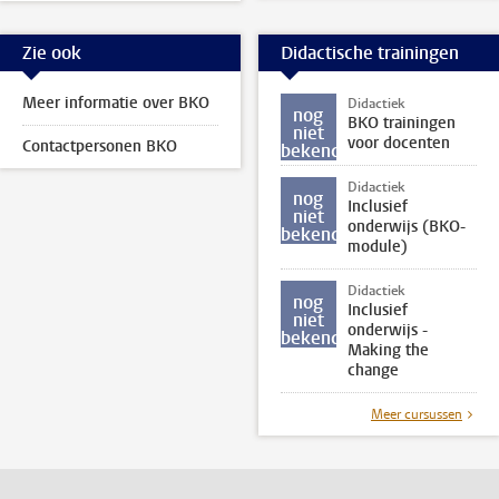
Zie ook
Didactische trainingen
Meer informatie over BKO
Didactiek
nog
BKO trainingen
niet
voor docenten
Contactpersonen BKO
bekend
Didactiek
nog
Inclusief
niet
onderwijs (BKO-
bekend
module)
Didactiek
nog
Inclusief
niet
onderwijs -
bekend
Making the
change
Meer cursussen