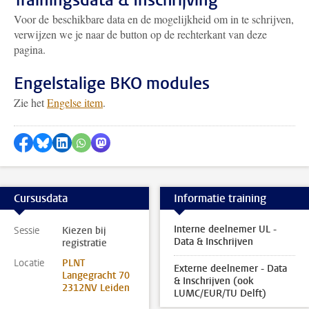
Trainingsdata & Inschrijving
Voor de beschikbare data en de mogelijkheid om in te schrijven,
verwijzen we je naar de button op de rechterkant van deze
pagina.
Engelstalige BKO modules
Zie het
Engelse item
.
Delen op Facebook
Delen via Bluesky
Delen op LinkedIn
Delen via WhatsApp
Delen via Mastodon
Cursusdata
Informatie training
Interne deelnemer UL -
Sessie
Kiezen bij
Data & Inschrijven
registratie
Locatie
PLNT
Externe deelnemer - Data
Langegracht 70
& Inschrijven (ook
2312NV Leiden
LUMC/EUR/TU Delft)