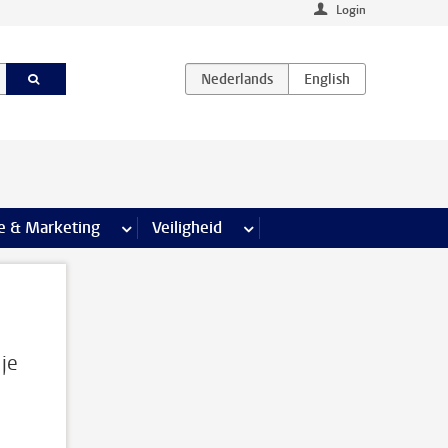
Login
agina’s
e & Marketing
meer Communicatie & Marketing pagina’s
Veiligheid
meer Veiligheid pagina’s
 je