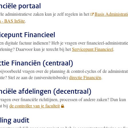
nciële portaal
le administratieve zaken kun je zelf regelen in het
Basis Administrati
 - BAS InSite
.
icepunt Financieel
en digitale factuur indienen? Heb je vragen over financieel-administrati
rlening? Daarvoor kun je terecht bij het
Servicepunt Financieel
.
ctie Financiën (centraal)
bijvoorbeeld vragen over de planning & control-cyclus of de administrat
tie? Stel ze aan de (universiteitsbrede)
directie Financiën
.
nciële afdelingen (decentraal)
vragen over financiële richtlijnen, processen of andere zaken? Dan kun
ht bij
de controller van je faculteit
.
ling audit