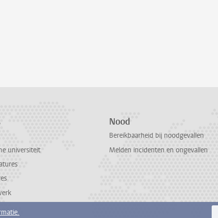
s
Nood
Bereikbaarheid bij noodgevallen
 universiteit
Melden incidenten en ongevallen
atures
res
werk
rmatie.