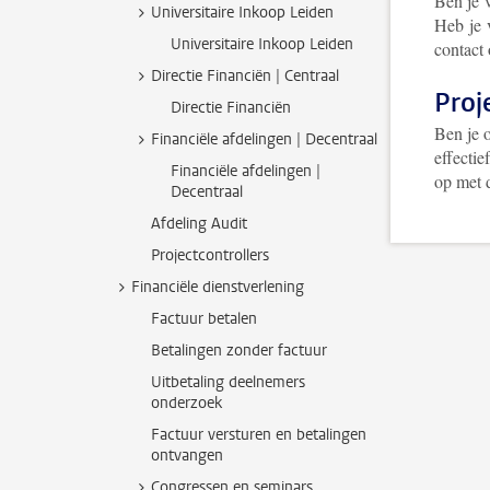
Ben je 
Universitaire Inkoop Leiden
Heb je 
Universitaire Inkoop Leiden
contact 
Directie Financiën | Centraal
Proj
Directie Financiën
Ben je o
Financiële afdelingen | Decentraal
effectie
Financiële afdelingen |
op met
Decentraal
Afdeling Audit
Projectcontrollers
Financiële dienstverlening
Factuur betalen
Betalingen zonder factuur
Uitbetaling deelnemers
onderzoek
Factuur versturen en betalingen
ontvangen
Congressen en seminars