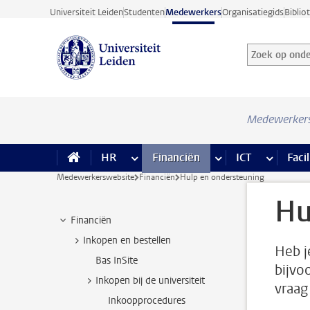
Ga direct naar de inhoud
Universiteit Leiden
Studenten
Medewerkers
Organisatiegids
Biblio
Zoek op onder
Zoekterm
Medewerker
HR
meer HR pagina’s
Financiën
meer Financiën pagi
ICT
meer ICT
Facil
Medewerkerswebsite
Financiën
Hulp en ondersteuning
Hu
Financiën
Inkopen en bestellen
Heb j
Bas InSite
bijvo
Inkopen bij de universiteit
vraag
Inkoopprocedures