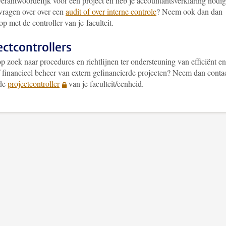
verantwoordelijk voor een project en heb je accountantsverklaring nodi
vragen over over een
audit of over interne controle
? Neem ook dan dan
op met de controller van je faculteit.
ectcontrollers
p zoek naar procedures en richtlijnen ter ondersteuning van efficiënt en
f financieel beheer van extern gefinancierde projecten? Neem dan conta
 de
projectcontroller
van je faculteit/eenheid.