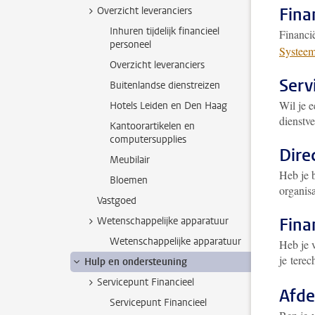
Fina
Overzicht leveranciers
Inhuren tijdelijk financieel
Financië
personeel
Systeem
Overzicht leveranciers
Serv
Buitenlandse dienstreizen
Wil je e
Hotels Leiden en Den Haag
dienstve
Kantoorartikelen en
computersupplies
Dire
Meubilair
Heb je 
Bloemen
organisa
Vastgoed
Fina
Wetenschappelijke apparatuur
Wetenschappelijke apparatuur
Heb je 
je terec
Hulp en ondersteuning
Servicepunt Financieel
Afde
Servicepunt Financieel