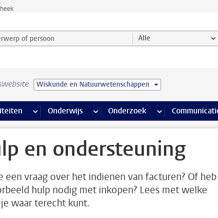
theek
werp of persoon en selecteer categorie
Alle
swebsite
Wiskunde en Natuurwetenschappen
na’s
 pagina’s
iteiten
meer Faciliteiten pagina’s
Onderwijs
meer Onderwijs pagina’s
Onderzoek
meer Onderzoek p
Communicati
lp en ondersteuning
e een vraag over het indienen van facturen? Of heb
orbeeld hulp nodig met inkopen? Lees met welke
 je waar terecht kunt.