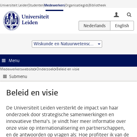
Ga direct naar de inhoud
Universiteit Leiden
Studenten
Medewerkers
Organisatiegids
Bibliotheek
toggle lo
Wiskunde en Natuurwetenschappen
Menu
Medewerkerswebsite
Onderzoek
Beleid en visie
Submenu
Beleid en visie
De Universiteit Leiden versterkt de impact van haar
onderzoek door strategische samenwerkingen en
innovatieve thema's. Je vindt hier meer informatie over
onze visie op internationalisering en partnerschappen,
en de antwoorden op vragen als: Hoe profiteer ik van de