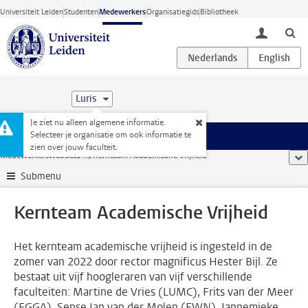
Ga direct naar de inhoud
Universiteit Leiden
Studenten
Medewerkers
Organisatiegids
Bibliotheek
toggle lo
Luris
Je ziet nu alleen algemene informatie.
Selecteer je organisatie om ook informatie te
Menu
zien over jouw faculteit.
Medewerkerswebsite
...
Kernteam Academische Vrijheid
too
Submenu
Kernteam Academische Vrijheid
Het kernteam academische vrijheid is ingesteld in de
zomer van 2022 door rector magnificus Hester Bijl. Ze
bestaat uit vijf hoogleraren van vijf verschillende
faculteiten: Martine de Vries (LUMC), Frits van der Meer
(FGGA), Sense Jan van der Molen (FWN), Jannemieke