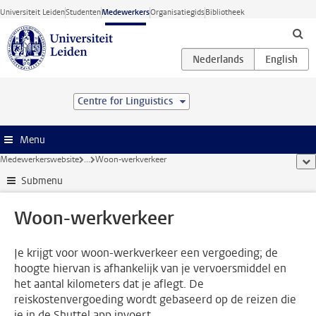
Ga direct naar de inhoud
Universiteit Leiden
Studenten
Medewerkers
Organisatiegids
Bibliotheek
Centre for Linguistics
Menu
Medewerkerswebsite
...
Woon-werkverkeer
too
Submenu
Woon-werkverkeer
Je krijgt voor woon-werkverkeer een vergoeding; de
hoogte hiervan is afhankelijk van je vervoersmiddel en
het aantal kilometers dat je aflegt. De
reiskostenvergoeding wordt gebaseerd op de reizen die
je in de Shuttel app invoert.