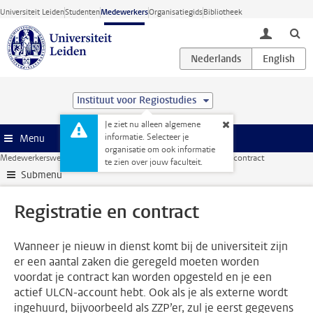
Ga direct naar de inhoud
Universiteit Leiden
Studenten
Medewerkers
Organisatiegids
Bibliotheek
toggle lo
Instituut voor Regiostudies
Je ziet nu alleen algemene
informatie. Selecteer je
Menu
organisatie om ook informatie
Medewerkerswebsite
HR
Nieuwe medewerker
Registratie en contract
te zien over jouw faculteit.
Submenu
Registratie en contract
Wanneer je nieuw in dienst komt bij de universiteit zijn
er een aantal zaken die geregeld moeten worden
voordat je contract kan worden opgesteld en je een
actief ULCN-account hebt. Ook als je als externe wordt
ingehuurd, bijvoorbeeld als ZZP’er, zul je eerst gegevens