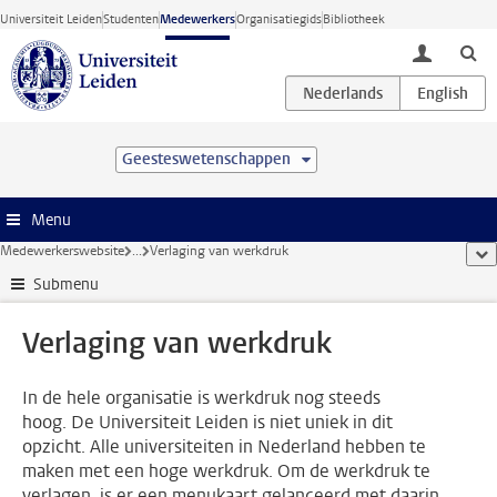
Ga direct naar de inhoud
Universiteit Leiden
Studenten
Medewerkers
Organisatiegids
Bibliotheek
toggle lo
Geesteswetenschappen
Menu
Medewerkerswebsite
...
Verlaging van werkdruk
too
Submenu
Verlaging van werkdruk
In de hele organisatie is werkdruk nog steeds
hoog. De Universiteit Leiden is niet uniek in dit
opzicht. Alle universiteiten in Nederland hebben te
maken met een hoge werkdruk. Om de werkdruk te
verlagen, is er een menukaart gelanceerd met daarin