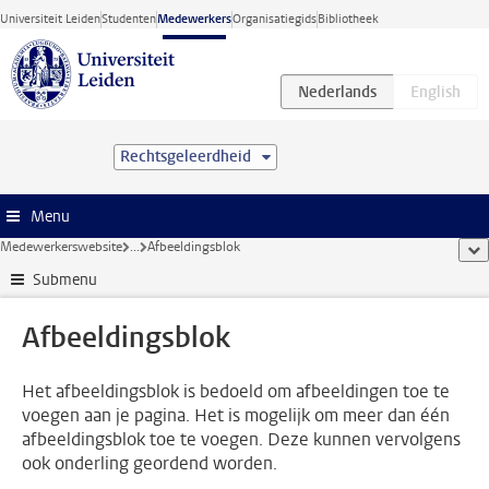
Ga direct naar de inhoud
Universiteit Leiden
Studenten
Medewerkers
Organisatiegids
Bibliotheek
Rechtsgeleerdheid
Menu
Medewerkerswebsite
...
Afbeeldingsblok
too
Submenu
Afbeeldingsblok
Het afbeeldingsblok is bedoeld om afbeeldingen toe te
voegen aan je pagina. Het is mogelijk om meer dan één
afbeeldingsblok toe te voegen. Deze kunnen vervolgens
ook onderling geordend worden.