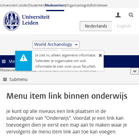
Ga direct naar de inhoud
Universiteit Leiden
Studenten
Medewerkers
Organisatiegids
Bibliotheek
toggle lo
World Archaeology
Je ziet nu alleen algemene informatie.
Selecteer je organisatie om ook
Menu
informatie te zien over jouw faculteit.
Medewerkerswebsite
...
Menu item link binnen onderwijs
too
Submenu
Menu item link binnen onderwijs
Je kunt op alle niveaus een link plaatsen in de
subnavigatie van "Onderwijs". Voordat je een link kan
toevoegen dien je eerst een map aan te maken waar je
vervolgens de menu item link aan toe kan voegen.