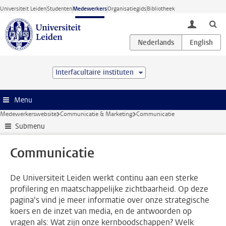
Ga direct naar de inhoud
Universiteit Leiden
Studenten
Medewerkers
Organisatiegids
Bibliotheek
toggle lo
Interfacultaire instituten
Menu
Medewerkerswebsite
Communicatie & Marketing
Communicatie
Submenu
Communicatie
De Universiteit Leiden werkt continu aan een sterke
profilering en maatschappelijke zichtbaarheid. Op deze
pagina's vind je meer informatie over onze strategische
koers en de inzet van media, en de antwoorden op
vragen als: Wat zijn onze kernboodschappen? Welk