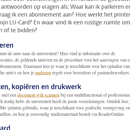
 antwoorden op vragen als: Waar kan ik parkeren e
raag ik een abonnement aan? Hoe werkt het printe
ijn LU-Card? En waar vind ik een rustige ruimte om
n of te bidden?
eren
et de auto naar de universiteit? Hier vind je informatie over de
locaties, de geldende tarieven en de procedure voor het aanvragen van 
abonnement. Daarnaast lees je waar je terechtkunt voor het opladen van
che auto's en hoe je
parkeren
regelt voor bezoekers of gastmedewerkers.
ten, kopiëren en drukwerk
u snel een
document wilt scannen
bij een multifunctional of professionee
 nodig hebt: de universiteit heeft de juiste voorzieningen. Ontdek hoe 
 Me'-printen gebruikt, waar je terechtkunt voor grafische vormgeving en
riften, en hoe je eenvoudig studiemateriaal bestelt via ReaderOnline.
ard