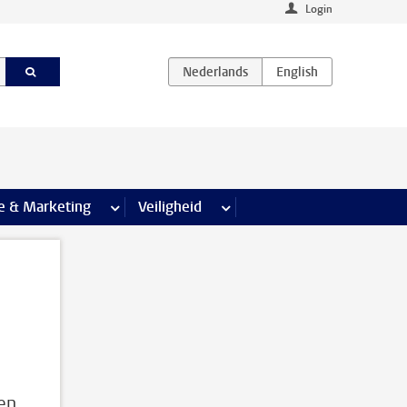
Login
agina’s
e & Marketing
meer Communicatie & Marketing pagina’s
Veiligheid
meer Veiligheid pagina’s
en,