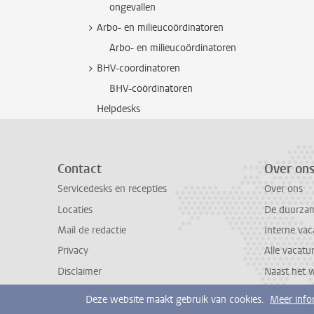
ongevallen
Arbo- en milieucoördinatoren
Arbo- en milieucoördinatoren
BHV-coordinatoren
BHV-coördinatoren
Helpdesks
Contact
Over on
Servicedesks en recepties
Over ons
Locaties
De duurzame
Mail de redactie
Interne vac
Privacy
Alle vacatu
Disclaimer
Naast het 
Deze website maakt gebruik van cookies.
Meer info