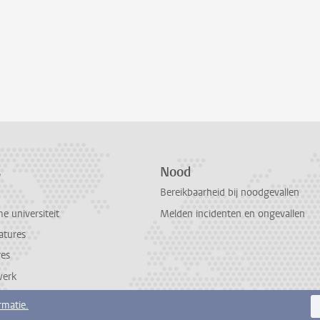
s
Nood
Bereikbaarheid bij noodgevallen
 universiteit
Melden incidenten en ongevallen
atures
res
werk
rmatie.