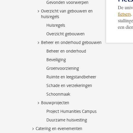
Gevonden voorwerpen
De univ
Overzicht van gebouwen en
fietsers
.
huisregels
stalling
Huisregels
een dien
Overzicht gebouwen
Beheer en onderhoud gebouwen
Beheer en onderhoud
Beveiliging
Groenvoorziening
Ruimte en leegstandbeheer
Schade en verzekeringen
Schoonmaak
Bouwprojecten
Project Humanities Campus
Duurzame huisvesting
Catering en evenementen