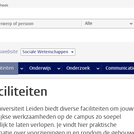
theek
werp of persoon en selecteer categorie
Alle
swebsite
Sociale Wetenschappen
na’s
 pagina’s
iteiten
meer Faciliteiten pagina’s
Onderwijs
meer Onderwijs pagina’s
Onderzoek
meer Onderzoek p
Communicati
ciliteiten
iversiteit Leiden biedt diverse faciliteiten om jouw
ijkse werkzaamheden op de campus zo soepel
jk te laten verlopen. Je vindt hier praktische
matie over voorzieningen in en rondom de gebouw