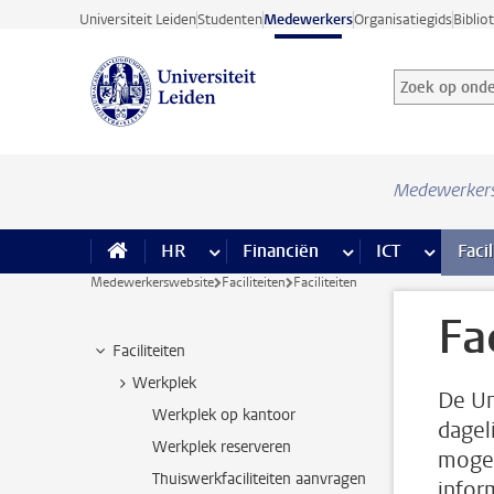
Ga direct naar de inhoud
Universiteit Leiden
Studenten
Medewerkers
Organisatiegids
Biblio
Zoek op onder
Zoekterm
Medewerker
HR
meer HR pagina’s
Financiën
meer Financiën pagi
ICT
meer ICT
Facil
Medewerkerswebsite
Faciliteiten
Faciliteiten
Fa
Faciliteiten
Werkplek
De Un
Werkplek op kantoor
dagel
Werkplek reserveren
mogeli
Thuiswerkfaciliteiten aanvragen
infor