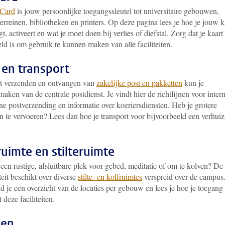
Card
is jouw persoonlijke toegangssleutel tot universitaire gebouwen,
erreinen, bibliotheken en printers. Op deze pagina lees je hoe je jouw k
t, activeert en wat je moet doen bij verlies of diefstal. Zorg dat je kaart
d is om gebruik te kunnen maken van alle faciliteiten.
 en transport
t verzenden en ontvangen van
zakelijke post en pakketten
kun je
aken van de centrale postdienst. Je vindt hier de richtlijnen voor inter
ne postverzending en informatie over koeriersdiensten. Heb je grotere
n te vervoeren? Lees dan hoe je transport voor bijvoorbeeld een verhuiz
ruimte en stilteruimte
een rustige, afsluitbare plek voor gebed, meditatie of om te kolven? De
teit beschikt over diverse
stilte- en kolfruimtes
verspreid over de campus
d je een overzicht van de locaties per gebouw en lees je hoe je toegang
t deze faciliteiten.
sen