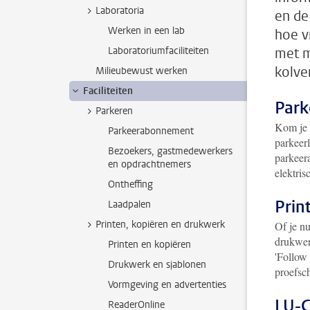
Laboratoria
en de
Werken in een lab
hoe v
Laboratoriumfaciliteiten
met m
kolve
Milieubewust werken
Faciliteiten
Park
Parkeren
Kom je m
Parkeerabonnement
parkeer
Bezoekers, gastmedewerkers
parkeer
en opdrachtnemers
elektris
Ontheffing
Prin
Laadpalen
Printen, kopiëren en drukwerk
Of je n
drukwerk
Printen en kopiëren
'Follow
Drukwerk en sjablonen
proefsch
Vormgeving en advertenties
LU-C
ReaderOnline