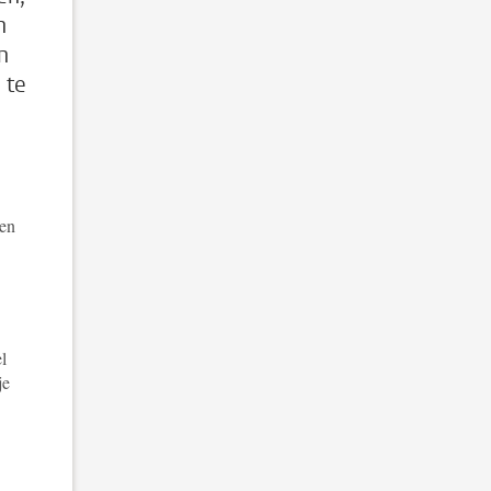
n
n
 te
een
l
je