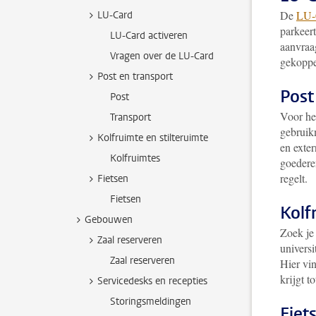
De
LU-
LU-Card
parkeert
LU-Card activeren
aanvraag
Vragen over de LU-Card
gekoppel
Post en transport
Post
Post
Voor he
Transport
gebruikm
Kolfruimte en stilteruimte
en exter
Kolfruimtes
goedere
regelt.
Fietsen
Fietsen
Kolf
Gebouwen
Zoek je 
Zaal reserveren
universi
Zaal reserveren
Hier vin
krijgt to
Servicedesks en recepties
Storingsmeldingen
Fiet