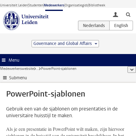
Ga direct naar de inhoud
Universiteit Leiden
Studenten
Medewerkers
Organisatiegids
Bibliotheek
toggle lo
Governance and Global Affairs
Menu
Medewerkerswebsite
...
PowerPoint-sjablonen
too
Submenu
PowerPoint-sjablonen
Gebruik een van de sjablonen om presentaties in de
universitaire huisstijl te maken.
Als je een presentatie in PowerPoint wilt maken, zijn hiervoor
sjablonen in de huisstijl van de universiteit beschikbaar. In het