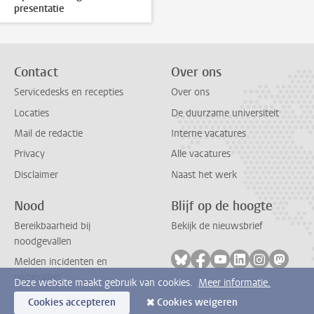
presentatie
Contact
Over ons
Servicedesks en recepties
Over ons
Locaties
De duurzame universiteit
Mail de redactie
Interne vacatures
Privacy
Alle vacatures
Disclaimer
Naast het werk
Nood
Blijf op de hoogte
Bereikbaarheid bij
Bekijk de nieuwsbrief
noodgevallen
Volg ons op bluesky
Volg ons op facebook
Volg ons op youtub
Volg ons op li
Volg ons o
Volg 
Melden incidenten en
ongevallen
Deze website maakt gebruik van cookies.
Meer informatie.
Cookies accepteren
Cookies weigeren