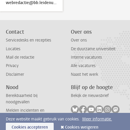
webredactie@bb.leidenuniv.nl
Contact
Over ons
Servicedesks en recepties
Over ons
Locaties
De duurzame universiteit
Mail de redactie
Interne vacatures
Privacy
Alle vacatures
Disclaimer
Naast het werk
Nood
Blijf op de hoogte
Bereikbaarheid bij
Bekijk de nieuwsbrief
noodgevallen
Volg ons op bluesky
Volg ons op facebook
Volg ons op youtub
Volg ons op li
Volg ons o
Volg 
Melden incidenten en
ongevallen
Deze website maakt gebruik van cookies.
Meer informatie.
Cookies accepteren
Cookies weigeren