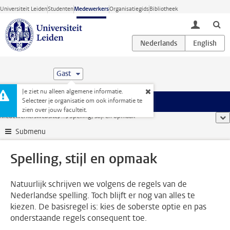
Ga direct naar de inhoud
Universiteit Leiden
Studenten
Medewerkers
Organisatiegids
Bibliotheek
toggle lo
Gast
Je ziet nu alleen algemene informatie.
Selecteer je organisatie om ook informatie te
Menu
zien over jouw faculteit.
Medewerkerswebsite
...
Spelling, stijl en opmaak
too
Submenu
Spelling, stijl en opmaak
Natuurlijk schrijven we volgens de regels van de
Nederlandse spelling. Toch blijft er nog van alles te
kiezen. De basisregel is: kies de soberste optie en pas
onderstaande regels consequent toe.