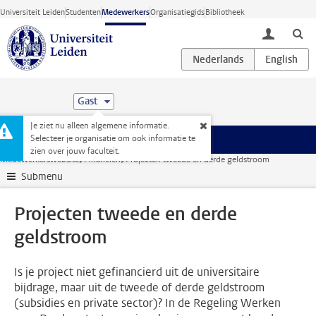
Ga direct naar de inhoud
Universiteit Leiden
Studenten
Medewerkers
Organisatiegids
Bibliotheek
toggle lo
Gast
Je ziet nu alleen algemene informatie.
Selecteer je organisatie om ook informatie te
Menu
zien over jouw faculteit.
Medewerkerswebsite
Financiën
Projecten tweede en derde geldstroom
Submenu
Projecten tweede en derde
geldstroom
Is je project niet gefinancierd uit de universitaire
bijdrage, maar uit de tweede of derde geldstroom
(subsidies en private sector)? In de Regeling Werken