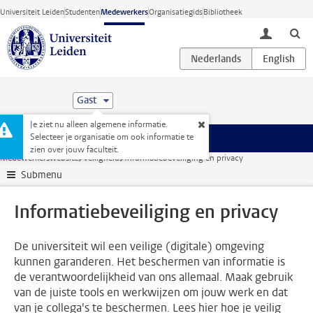
Ga direct naar de inhoud
Universiteit Leiden
Studenten
Medewerkers
Organisatiegids
Bibliotheek
toggle lo
Gast
Je ziet nu alleen algemene informatie.
Selecteer je organisatie om ook informatie te
Menu
zien over jouw faculteit.
Medewerkerswebsite
Veiligheid
Informatiebeveiliging en privacy
Submenu
Informatiebeveiliging en privacy
De universiteit wil een veilige (digitale) omgeving
kunnen garanderen. Het beschermen van informatie is
de verantwoordelijkheid van ons allemaal. Maak gebruik
van de juiste tools en werkwijzen om jouw werk en dat
van je collega's te beschermen. Lees hier hoe je veilig