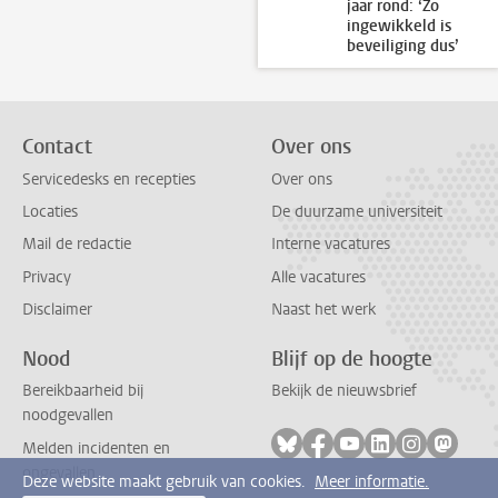
jaar rond: ‘Zo
ingewikkeld is
beveiliging dus’
Contact
Over ons
Servicedesks en recepties
Over ons
Locaties
De duurzame universiteit
Mail de redactie
Interne vacatures
Privacy
Alle vacatures
Disclaimer
Naast het werk
Nood
Blijf op de hoogte
Bereikbaarheid bij
Bekijk de nieuwsbrief
noodgevallen
Volg ons op bluesky
Volg ons op facebook
Volg ons op youtub
Volg ons op li
Volg ons o
Volg 
Melden incidenten en
ongevallen
Deze website maakt gebruik van cookies.
Meer informatie.