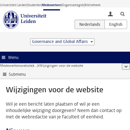
Ga direct naar de inhoud
Universiteit Leiden
Studenten
Medewerkers
Organisatiegids
Bibliotheek
toggle lo
Governance and Global Affairs
Menu
Medewerkerswebsite
...
Wijzigingen voor de website
too
Submenu
Wijzigingen voor de website
Wil je een bericht laten plaatsen of wil je een
inhoudelijke wijziging doorgeven? Neem dan contact op
met de webredactie van je faculteit of eenheid.