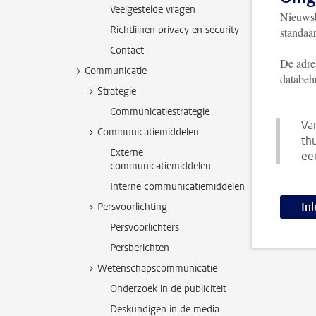
Veelgestelde vragen
Nieuwsb
Richtlijnen privacy en security
standaar
Contact
De adres
Communicatie
databehe
Strategie
Communicatiestrategie
Va
Communicatiemiddelen
th
Externe
ee
communicatiemiddelen
Interne communicatiemiddelen
In
Persvoorlichting
Persvoorlichters
Persberichten
Wetenschapscommunicatie
Onderzoek in de publiciteit
Deskundigen in de media