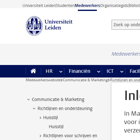
Ga direct naar de inhoud
Universiteit Leiden
Studenten
Medewerkers
Organisatiegids
Biblio
Zoek op onder
Zoekterm
Medewerker
HR
meer HR pagina’s
Financiën
meer Financiën pagi
ICT
meer ICT
Facil
Medewerkerswebsite
Communicatie & Marketing
Richtlijnen en on
In
Communicatie & Marketing
Richtlijnen en ondersteuning
In Ma
Huisstijl
voor 
Huisstijl
verze
Richtlijnen voor schrijven en