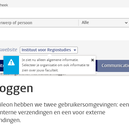
theek
werp of persoon en selecteer categorie
Alle
swebsite
Instituut voor Regiostudies
Je ziet nu alleen algemene informatie.
na’s
 pagina’s
iteiten
meer Faciliteiten pagina’s
Onderwijs
meer Onderwijs pagina’s
Onderzoek
meer Onderzoek p
Communicati
Selecteer je organisatie om ook informatie te
zien over jouw faculteit.
dersteuning
Werken met Maileon
Inloggen
loggen
ileon hebben we twee gebruikersomgevingen: een
interne verzendingen en een voor externe
ndingen.