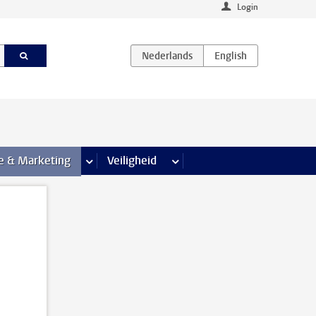
Login
agina’s
e & Marketing
meer Communicatie & Marketing pagina’s
Veiligheid
meer Veiligheid pagina’s