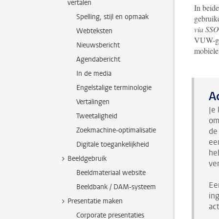
vertalen
In beid
Spelling, stijl en opmaak
gebruik
via SSO
Webteksten
VUW-geb
Nieuwsbericht
mobiele 
Agendabericht
In de media
Engelstalige terminologie
A
Vertalingen
Je
Tweetaligheid
om
Zoekmachine-optimalisatie
d
ee
Digitale toegankelijkheid
he
Beeldgebruik
ver
Beeldmateriaal website
Ee
Beeldbank / DAM-systeem
in
Presentatie maken
ac
Corporate presentaties