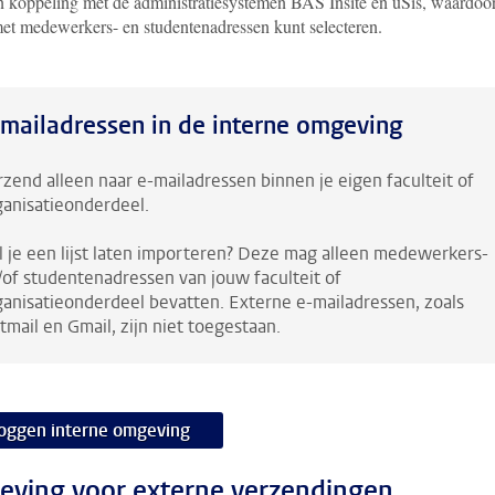
en koppeling met de administratiesystemen BAS Insite en uSis, waardoor
 met medewerkers- en studentenadressen kunt selecteren.
mailadressen in de interne omgeving
rzend alleen naar e-mailadressen binnen je eigen faculteit of
ganisatieonderdeel.
l je een lijst laten importeren? Deze mag alleen medewerkers-
/of studentenadressen van jouw faculteit of
ganisatieonderdeel bevatten. Externe e-mailadressen, zoals
tmail en Gmail, zijn niet toegestaan.
loggen interne omgeving
ving voor externe verzendingen