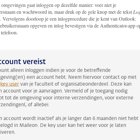
e omgevingen gaat inloggen op dezelfde manier: voer niet je
ersnaam en wachtwoord in, maar druk op de gele knop met de tekst
Lo
. Vervolgens doorloop je een inlogprocedure die je kent van Outlook:
ruikersnaam opgeven en inlog bevestigen via de Authenticator-app op
telefoon.
ccount vereist
 kunt alleen inloggen indien je voor de betreffende
geving(en) een account hebt. Neem hiervoor contact op met
e
key user
van je faculteit of organisatieonderdeel. Deze kan
n account voor je aanvragen. Vermeld of je toegang nodig
bt tot de omgeving voor interne verzendingen, voor externe
zendingenl, of allebei.
n account wordt inactief als je langer dan 6 maanden niet hebt
gelogd in Maileon. De key user kan het weer voor je laten
tiveren.