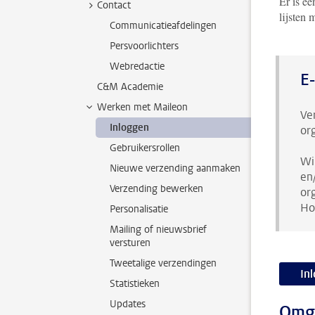
Er is e
Contact
lijsten
Communicatieafdelingen
Persvoorlichters
Webredactie
E-
C&M Academie
Werken met Maileon
Ve
Inloggen
or
Gebruikersrollen
Wi
Nieuwe verzending aanmaken
en
Verzending bewerken
or
Ho
Personalisatie
Mailing of nieuwsbrief
versturen
Tweetalige verzendingen
In
Statistieken
Updates
Omge