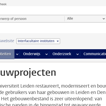
theek
werp of persoon en selecteer categorie
Alle
swebsite
Interfacultaire instituten
na’s
 pagina’s
iteiten
meer Faciliteiten pagina’s
Onderwijs
meer Onderwijs pagina’s
Onderzoek
meer Onderzoek p
Communicati
uwprojecten
iversiteit Leiden restaureert, moderniseert en bo
de gebruikers van haar gebouwen in Leiden en Den
 Het gebouwenbestand is zeer uiteenlopend: van
rische panden in de binnenstad tot geavanceerde