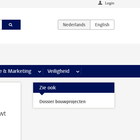
Login
agina’s
e & Marketing
meer Communicatie & Marketing pagina’s
Veiligheid
meer Veiligheid pagina’s
Zie ook
Dossier bouwprojecten
uwt