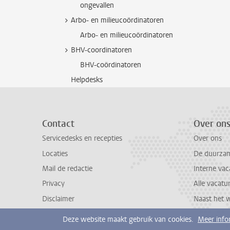
ongevallen
Arbo- en milieucoördinatoren
Arbo- en milieucoördinatoren
BHV-coordinatoren
BHV-coördinatoren
Helpdesks
Contact
Over on
Servicedesks en recepties
Over ons
Locaties
De duurzame
Mail de redactie
Interne vac
Privacy
Alle vacatu
Disclaimer
Naast het 
Deze website maakt gebruik van cookies.
Meer info