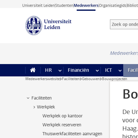
Ga direct naar de inhoud
Universiteit Leiden
Studenten
Medewerkers
Organisatiegids
Biblio
Zoek op onder
Zoekterm
Medewerker
HR
meer HR pagina’s
Financiën
meer Financiën pagi
ICT
meer ICT
Facil
Medewerkerswebsite
Faciliteiten
Gebouwen
Bouwprojecten
Bo
Faciliteiten
Werkplek
De Un
Werkplek op kantoor
voor 
Werkplek reserveren
Haag.
Thuiswerkfaciliteiten aanvragen
histo