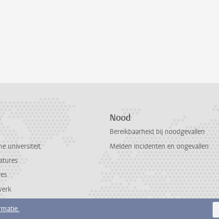
s
Nood
Bereikbaarheid bij noodgevallen
 universiteit
Melden incidenten en ongevallen
atures
res
werk
rmatie.