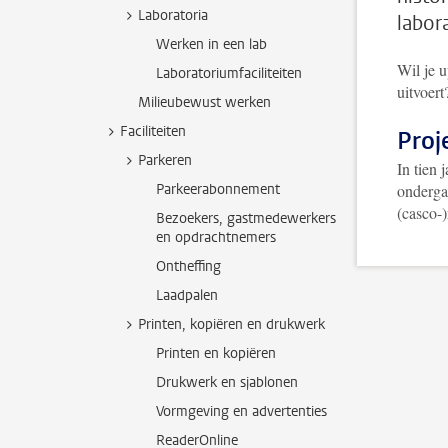
Laboratoria
labor
Werken in een lab
Wil je u
Laboratoriumfaciliteiten
uitvoer
Milieubewust werken
Faciliteiten
Proj
Parkeren
In tien 
Parkeerabonnement
onderga
(casco-
Bezoekers, gastmedewerkers
en opdrachtnemers
Ontheffing
Laadpalen
Printen, kopiëren en drukwerk
Printen en kopiëren
Drukwerk en sjablonen
Vormgeving en advertenties
ReaderOnline