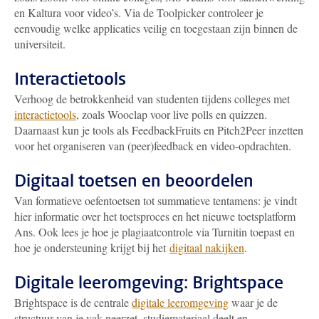
en Kaltura voor video’s. Via de Toolpicker controleer je
eenvoudig welke applicaties veilig en toegestaan zijn binnen de
universiteit.
Interactietools
Verhoog de betrokkenheid van studenten tijdens colleges met
interactietools
, zoals Wooclap voor live polls en quizzen.
Daarnaast kun je tools als FeedbackFruits en Pitch2Peer inzetten
voor het organiseren van (peer)feedback en video-opdrachten.
Digitaal toetsen en beoordelen
Van formatieve oefentoetsen tot summatieve tentamens: je vindt
hier informatie over het toetsproces en het nieuwe toetsplatform
Ans. Ook lees je hoe je plagiaatcontrole via Turnitin toepast en
hoe je ondersteuning krijgt bij het
digitaal nakijken
.
Digitale leeromgeving: Brightspace
Brightspace is de centrale
digitale leeromgeving
waar je de
structuur van je vak neerzet, studiemateriaal deelt en