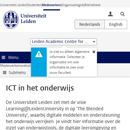
Ga direct naar de inhoud
Universiteit Leiden
Studenten
Medewerkers
Organisatiegids
Bibliotheek
toggle lo
Leiden Academic Centre for Drug Research (LACDR)
Je ziet nu alleen algemene
informatie. Selecteer je
Menu
organisatie om ook
Medewerkerswebsite
Onderwijs
ICT in het onderwijs
informatie te zien over
Submenu
jouw faculteit.
ICT in het onderwijs
De Universiteit Leiden zet met de visie
Learning@LeidenUniversity in op 'The Blended
University', waarbij digitale middelen en ondersteuning
het onderwijs verrijken. Je vindt hier informatie over de
inzet van onderwijstools, de digitale leeromgeving en