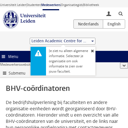
Ga direct naar de inhoud
Universiteit Leiden
Studenten
Medewerkers
Organisatiegids
Bibliotheek
toggle lo
Leiden Academic Centre for Drug Research (LACDR)
Je ziet nu alleen algemene
informatie. Selecteer je
Menu
organisatie om ook
Medewerkerswebsite
...
BHV-coördinatoren
too
informatie te zien over
jouw faculteit.
Submenu
BHV-coördinatoren
De bedrijfshulpverlening bij faculteiten en andere
organisatie-eenheden wordt georganiseerd door BHV-
coördinatoren. Hieronder vindt u een overzicht van alle
BHV-coördinatoren van de universiteit, en de links naar
hun persoonlijke profielpagina met contactgegevens.