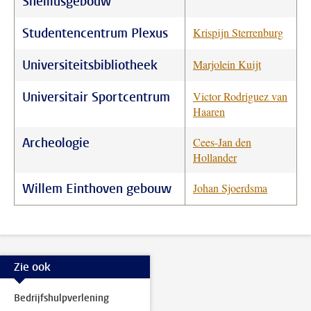
Snelliusgebouw
Studentencentrum Plexus
Krispijn Sterrenburg
Universiteitsbibliotheek
Marjolein Kuijt
Universitair Sportcentrum
Victor Rodriguez van
Haaren
Archeologie
Cees-Jan den
Hollander
Willem Einthoven gebouw
Johan Sjoerdsma
Zie ook
Bedrijfshulpverlening