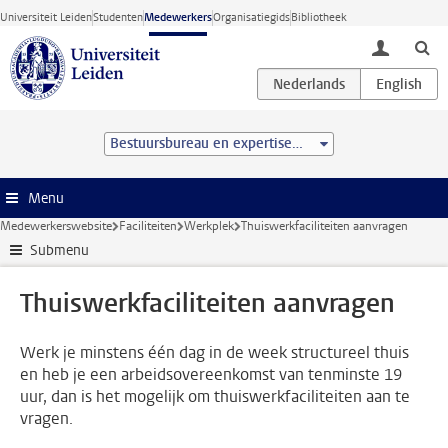
Ga direct naar de inhoud
Universiteit Leiden
Studenten
Medewerkers
Organisatiegids
Bibliotheek
toggle lo
Bestuursbureau en expertisecentra
Menu
Medewerkerswebsite
Faciliteiten
Werkplek
Thuiswerkfaciliteiten aanvragen
Submenu
Thuiswerkfaciliteiten aanvragen
Werk je minstens één dag in de week structureel thuis
en heb je een arbeidsovereenkomst van tenminste 19
uur, dan is het mogelijk om thuiswerkfaciliteiten aan te
vragen.