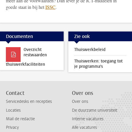
meer aan de voorwaarden? Dan lever je de ICT-middelen in
goede staat in bij het
ISSC
.
Documenten
Zie ook
Overzicht
Thuiswerkbeleid
restwaarden
Thuiswerken: toegang tot
thuiswerkfaciliteiten
je programma's
Contact
Over ons
Servicedesks en recepties
Over ons
Locaties
De duurzame universiteit
Mail de redactie
Interne vacatures
Privacy
Alle vacatures