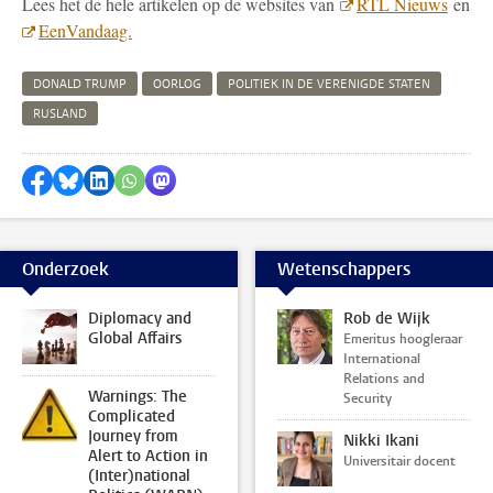
Lees het de hele artikelen op de websites van
RTL Nieuws
en
EenVandaag.
DONALD TRUMP
OORLOG
POLITIEK IN DE VERENIGDE STATEN
RUSLAND
Delen op Facebook
Delen via Bluesky
Delen op LinkedIn
Delen via WhatsApp
Delen via Mastodon
Onderzoek
Wetenschappers
Diplomacy and
Rob de Wijk
Global Affairs
Emeritus hoogleraar
International
Relations and
Warnings: The
Security
Complicated
Journey from
Nikki Ikani
Alert to Action in
Universitair docent
(Inter)national