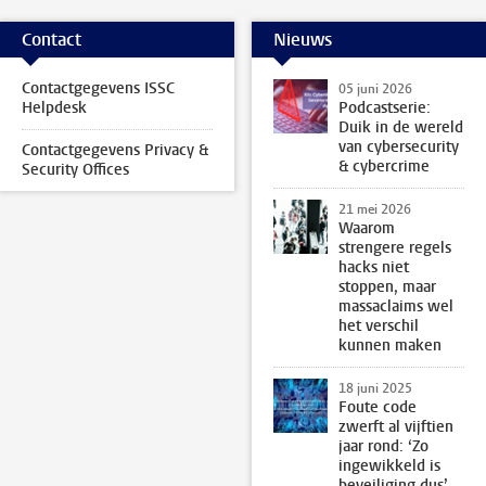
Contact
Nieuws
Contactgegevens ISSC
05 juni 2026
Helpdesk
Podcastserie:
Duik in de wereld
van cybersecurity
Contactgegevens Privacy &
& cybercrime
Security Offices
21 mei 2026
Waarom
strengere regels
hacks niet
stoppen, maar
massaclaims wel
het verschil
kunnen maken
18 juni 2025
Foute code
zwerft al vijftien
jaar rond: ‘Zo
ingewikkeld is
beveiliging dus’