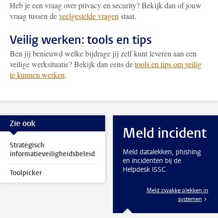
Heb je een vraag over privacy en security? Bekijk dan of jouw
vraag tussen de
veelgestelde vragen
staat.
Veilig werken: tools en tips
Ben jij benieuwd welke bijdrage jij zelf kunt leveren aan een
veilige werksituatie? Bekijk dan eens de
tools en tips om veilig
te kunnen werken
.
Zie ook
Meld incident
Strategisch
Meld datalekken, phishing
informatieveiligheidsbeleid
en incidenten bij de
Helpdesk ISSC.
Toolpicker
Meld zwakke plekken in
systemen