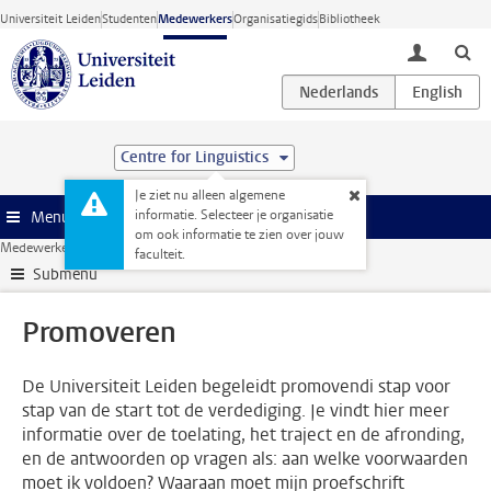
Ga direct naar de inhoud
Universiteit Leiden
Studenten
Medewerkers
Organisatiegids
Bibliotheek
toggle lo
Centre for Linguistics
Je ziet nu alleen algemene
informatie. Selecteer je organisatie
Menu
om ook informatie te zien over jouw
Medewerkerswebsite
Onderzoek
Promoveren
faculteit.
Submenu
Promoveren
De Universiteit Leiden begeleidt promovendi stap voor
stap van de start tot de verdediging. Je vindt hier meer
informatie over de toelating, het traject en de afronding,
en de antwoorden op vragen als: aan welke voorwaarden
moet ik voldoen? Waaraan moet mijn proefschrift