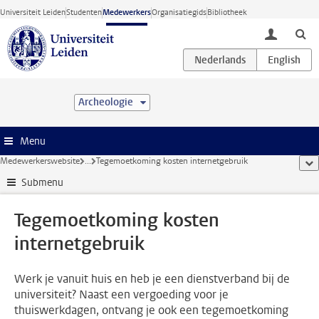
Ga direct naar de inhoud
Universiteit Leiden
Studenten
Medewerkers
Organisatiegids
Bibliotheek
toggle lo
Archeologie
Menu
Medewerkerswebsite
...
Tegemoetkoming kosten internetgebruik
too
Submenu
Tegemoetkoming kosten
internetgebruik
Werk je vanuit huis en heb je een dienstverband bij de
universiteit? Naast een vergoeding voor je
thuiswerkdagen, ontvang je ook een tegemoetkoming