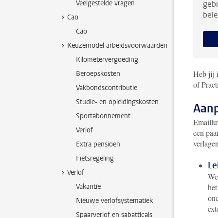
Veelgestelde vragen
gebr
bele
Cao
Cao
Keuzemodel arbeidsvoorwaarden
Kilometervergoeding
Heb jij
Beroepskosten
of Prac
Vakbondscontributie
Studie- en opleidingskosten
Aanp
Sportabonnement
Emaillu
Verlof
een paa
verlagen
Extra pensioen
Fietsregeling
Le
Verlof
Wet
Vakantie
he
ond
Nieuwe verlofsystematiek
ext
Spaarverlof en sabatticals