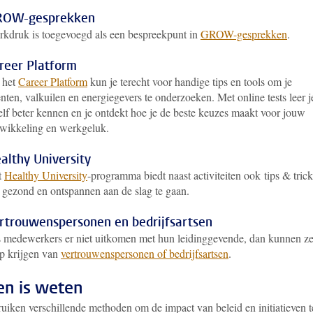
OW-gesprekken
kdruk is toegevoegd als een bespreekpunt in
GROW-gesprekken
.
reer Platform
 het
Career Platform
kun je terecht voor handige tips en tools om je
enten, valkuilen en energiegevers te onderzoeken. Met online tests leer j
elf beter kennen en je ontdekt hoe je de beste keuzes maakt voor jouw
wikkeling en werkgeluk.
althy University
t
Healthy University
-programma biedt naast activiteiten ook tips & trick
gezond en ontspannen aan de slag te gaan.
rtrouwenspersonen en bedrijfsartsen
 medewerkers er niet uitkomen met hun leidinggevende, dan kunnen z
p krijgen van
vertrouwenspersonen of bedrijfsartsen
.
n is weten
uiken verschillende methoden om de impact van beleid en initiatieven t