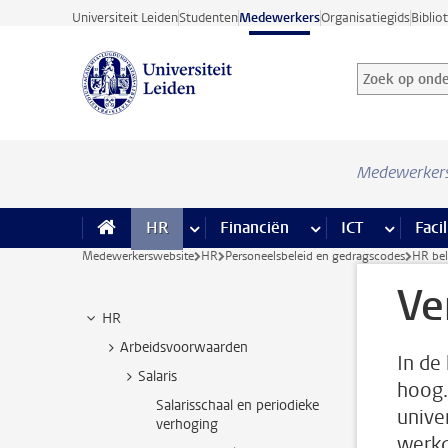
Ga direct naar de inhoud
Universiteit Leiden
Studenten
Medewerkers
Organisatiegids
Biblio
Zoek op onder
Zoekterm
Medewerker
HR
meer HR pagina’s
Financiën
meer Financiën pagi
ICT
meer ICT
Facil
Medewerkerswebsite
HR
Personeelsbeleid en gedragscodes
HR bel
Ve
HR
Arbeidsvoorwaarden
In de
Salaris
hoog. 
Salarisschaal en periodieke
unive
verhoging
werkd