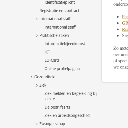
Identificatieplicht
onderzo
Registratie en contract
Per
International staff
GR
International staff
Ris
Sig
Praktische zaken
Introductiebijeenkomst
Zo mete
ICT
overure
of spec
LU-Card
we onze
Online profielpagina
Gezondheid
Ziek
Ziek melden en begeleiding bij
ziekte
De bedrijfsarts
Ziek en arbeidsongeschikt
Zwangerschap