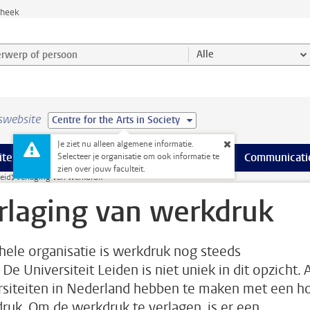
theek
werp of persoon en selecteer categorie
Alle
swebsite
Centre for the Arts in Society
Je ziet nu alleen algemene informatie.
na’s
 pagina’s
iteiten
meer Faciliteiten pagina’s
Onderwijs
meer Onderwijs pagina’s
Onderzoek
meer Onderzoek p
Communicati
Selecteer je organisatie om ook informatie te
zien over jouw faculteit.
eid
Verlaging van werkdruk
rlaging van werkdruk
 hele organisatie is werkdruk nog steeds
De Universiteit Leiden is niet uniek in dit opzicht. A
rsiteiten in Nederland hebben te maken met een h
ruk. Om de werkdruk te verlagen, is er een