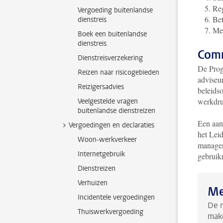
Reg
Vergoeding buitenlandse
Bet
dienstreis
Met
Boek een buitenlandse
dienstreis
Comm
Dienstreisverzekering
De Prog
Reizen naar risicogebieden
adviseu
Reizigersadvies
beleidso
werkdru
Veelgestelde vragen
buitenlandse dienstreizen
Een aant
Vergoedingen en declaraties
het Lei
Woon-werkverkeer
managers
Internetgebruik
gebruik
Dienstreizen
Verhuizen
Me
Incidentele vergoedingen
De 
Thuiswerkvergoeding
make