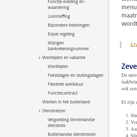
Functie-indeling en -
menuk
waardering
maatr
Loonheffing
wordt
Bijzondere beloningen
Expat regeling
Wijzigen
Er
bankrekeningnummer
Werktijden en vakantie
Zeve
Werktijden
De unive
Feestdagen en sluitingsdagen
taakbela
Flexibele werkduur
ook een
Functiecontract
Er zijn
Werken in het buitenland
Dienstreizen
Stu
Vergoeding binnenlandse
Ver
dienstreis
Aan
Buitenlandse dienstreizen
Sli