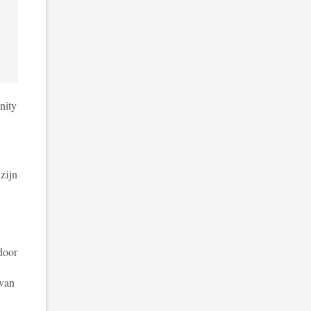
nity
zijn
door
 van