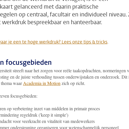
aart gelanceerd met daarin praktische
egelen op centraal, facultair en individueel niveau.
 werkdruk bespreekbaar en hanteerbaar.
vaar je een te hoge werkdruk? Lees onze tips & tricks
.
n focusgebieden
rsiteit streeft naar het zorgen voor reële taakopdrachten, normeringen 
sting en de juiste verhouding tussen onderwijstaken en onderzoek. Dit 
 thema waar
Academia in Motion
zich op richt.
 zeven focusgebieden:
ren op verbetering inzet van middelen in primair proces
mindering regeldruk ('keep it simple')
dacht voor veerkracht en vitaliteit van medewerkers
mmer ondersteuning organiseren voor wetenschappelijk personeel