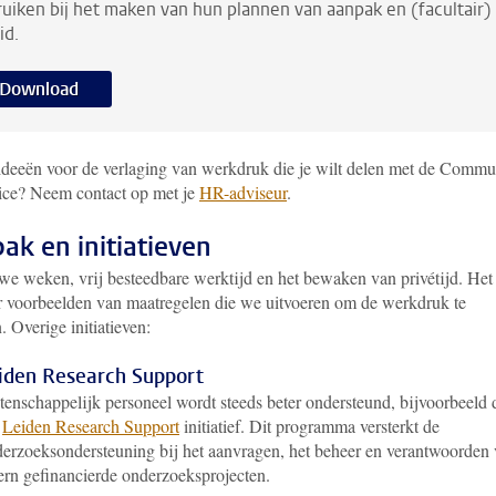
uiken bij het maken van hun plannen van aanpak en (facultair)
id.
Download
 ideeën voor de verlaging van werkdruk die je wilt delen met de Commu
tice? Neem contact op met je
HR
-adviseur
.
ak en initiatieven
we weken, vrij besteedbare werktijd en het bewaken van privétijd. Het 
r voorbeelden van maatregelen die we uitvoeren om de werkdruk te
. Overige initiatieven:
iden Research Support
enschappelijk personeel wordt steeds beter ondersteund, bijvoorbeeld 
t
Leiden Research Support
initiatief. Dit programma versterkt de
erzoeksondersteuning bij het aanvragen, het beheer en verantwoorden
ern gefinancierde onderzoeksprojecten.