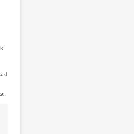
De
eeld
au.