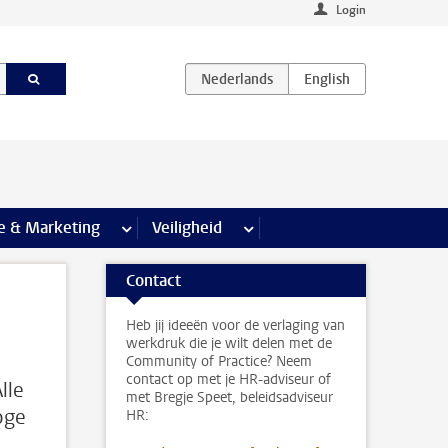
Login
agina’s
e & Marketing
meer Communicatie & Marketing pagina’s
Veiligheid
meer Veiligheid pagina’s
Contact
Heb jij ideeën voor de verlaging van
werkdruk die je wilt delen met de
Community of Practice? Neem
contact op met je HR-adviseur of
lle
met Bregje Speet, beleidsadviseur
oge
HR: