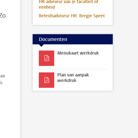
HR-adviseur van je faculteit of
eenheid
 Zo
Beleidsadviseur HR: Bregje Speet
Documenten
Menukaart werkdruk
van
Plan van aanpak
werkdruk
is