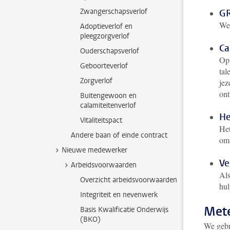
Zwangerschapsverlof
GR
Wer
Adoptieverlof en
pleegzorgverlof
Ca
Ouderschapsverlof
Op
Geboorteverlof
tal
Zorgverlof
jez
ont
Buitengewoon en
calamiteitenverlof
He
Vitaliteitspact
He
Andere baan of einde contract
om 
Nieuwe medewerker
Ve
Arbeidsvoorwaarden
Als
Overzicht arbeidsvoorwaarden
hul
Integriteit en nevenwerk
Mete
Basis Kwalificatie Onderwijs
(BKO)
We gebr