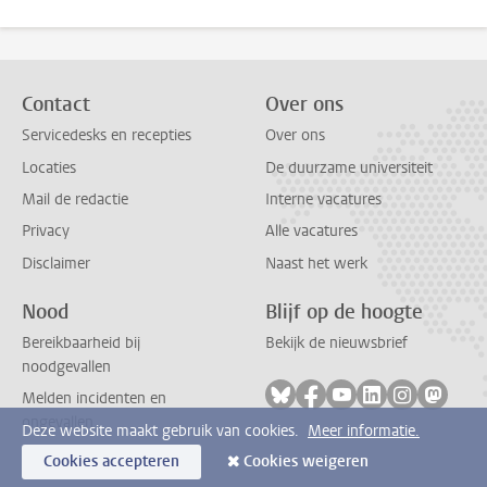
Contact
Over ons
Servicedesks en recepties
Over ons
Locaties
De duurzame universiteit
Mail de redactie
Interne vacatures
Privacy
Alle vacatures
Disclaimer
Naast het werk
Nood
Blijf op de hoogte
Bereikbaarheid bij
Bekijk de nieuwsbrief
noodgevallen
Volg ons op bluesky
Volg ons op facebook
Volg ons op youtub
Volg ons op li
Volg ons o
Volg 
Melden incidenten en
ongevallen
Deze website maakt gebruik van cookies.
Meer informatie.
Cookies accepteren
Cookies weigeren