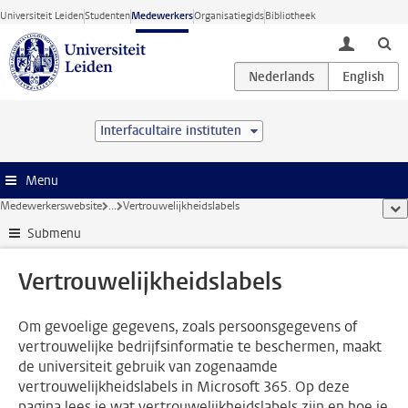
Ga direct naar de inhoud
Universiteit Leiden
Studenten
Medewerkers
Organisatiegids
Bibliotheek
toggle lo
Interfacultaire instituten
Menu
Medewerkerswebsite
...
Vertrouwelijkheidslabels
too
Submenu
Vertrouwelijkheidslabels
Om gevoelige gegevens, zoals persoonsgegevens of
vertrouwelijke bedrijfsinformatie te beschermen, maakt
de universiteit gebruik van zogenaamde
vertrouwelijkheidslabels in Microsoft 365. Op deze
pagina lees je wat vertrouwelijkheidslabels zijn en hoe je