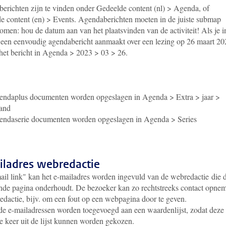
erichten zijn te vinden onder Gedeelde content (nl) > Agenda, of
e content (en) > Events. Agendaberichten moeten in de juiste submap
omen: hou de datum aan van het plaatsvinden van de activiteit! Als je i
i een eenvoudig agendabericht aanmaakt over een lezing op 26 maart 20
 het bericht in Agenda > 2023 > 03 > 26.
ndaplus documenten worden opgeslagen in Agenda > Extra > jaar >
and
ndaserie documenten worden opgeslagen in Agenda > Series
iladres webredactie
ail link" kan het e-mailadres worden ingevuld van de webredactie
die 
ende pagina onderhoudt. De bezoeker kan zo rechtstreeks contact opne
redactie, bijv. om een fout op een webpagina door te geven.
de e-mailadressen worden toegevoegd aan een waardenlijst, zodat deze
e keer uit de lijst kunnen worden gekozen.