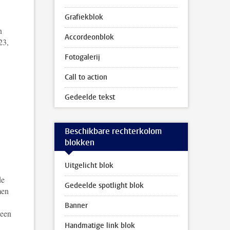
Grafiekblok
n
Accordeonblok
23,
Fotogalerij
Call to action
Gedeelde tekst
Beschikbare rechterkolom
blokken
Uitgelicht blok
de
Gedeelde spotlight blok
men
Banner
 een
Handmatige link blok