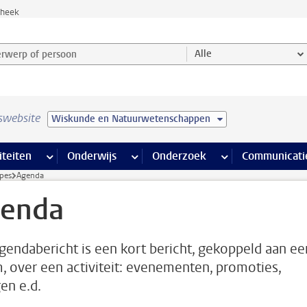
theek
werp of persoon en selecteer categorie
Alle
swebsite
Wiskunde en Natuurwetenschappen
na’s
 pagina’s
iteiten
meer Faciliteiten pagina’s
Onderwijs
meer Onderwijs pagina’s
Onderzoek
meer Onderzoek p
Communicati
pes
Agenda
enda
gendabericht is een kort bericht, gekoppeld aan ee
, over een activiteit: evenementen, promoties,
gen e.d.