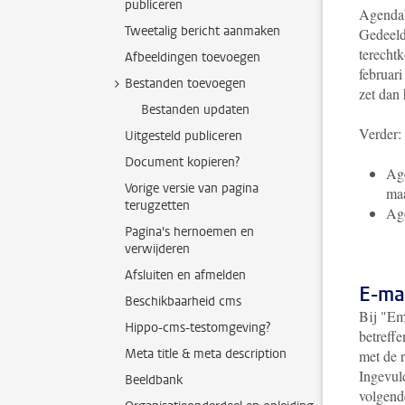
publiceren
Agendab
Tweetalig bericht aanmaken
Gedeeld
terechtk
Afbeeldingen toevoegen
februar
Bestanden toevoegen
zet dan
Bestanden updaten
Verder:
Uitgesteld publiceren
Document kopieren?
Age
Vorige versie van pagina
ma
terugzetten
Age
Pagina's hernoemen en
verwijderen
Afsluiten en afmelden
E-ma
Beschikbaarheid cms
Bij "Em
Hippo-cms-testomgeving?
betreff
Meta title & meta description
met de 
Ingevul
Beeldbank
volgend