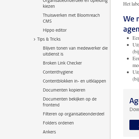
Organisatieonderdeel en opleiding
Het labe
kiezen
Thuiswerken met Bloomreach
We m
CMS
agen
Hippo editor
Een
Tips & Tricks
Uit
Blijven tonen van medewerker die
(bi
uitdienst is
Een
Broken Link Checker
me
Uit
Contenthygiene
(bi
Contentblokken in- en uitklappen
Documenten kopieren
Ag
Documenten bekijken op de
frontend
Down
Filteren op organisatieonderdeel
Folders ordenen
Ankers