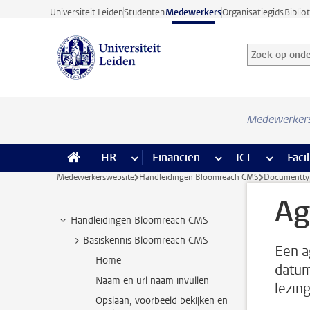
Ga direct naar de inhoud
Universiteit Leiden
Studenten
Medewerkers
Organisatiegids
Biblio
Zoek op onder
Zoekterm
Medewerker
HR
meer HR pagina’s
Financiën
meer Financiën pagi
ICT
meer ICT
Facil
Medewerkerswebsite
Handleidingen Bloomreach CMS
Documentty
Ag
Handleidingen Bloomreach CMS
Basiskennis Bloomreach CMS
Een a
Home
datum
Naam en url naam invullen
lezin
Opslaan, voorbeeld bekijken en