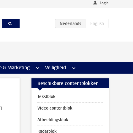
Login
agina’s
e & Marketing
meer Communicatie & Marketing pagina’s
Veiligheid
meer Veiligheid pagina’s
Beschikbare contentblokken
Tekstblok
n
Video contentblok
Afbeeldingsblok
Kaderblok