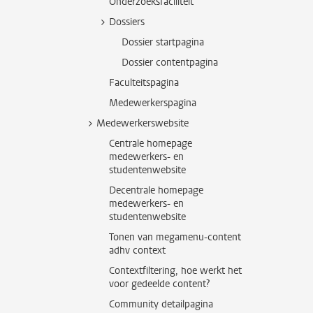
Onderzoeksfaciliteit
Dossiers
Dossier startpagina
Dossier contentpagina
Faculteitspagina
Medewerkerspagina
Medewerkerswebsite
Centrale homepage
medewerkers- en
studentenwebsite
Decentrale homepage
medewerkers- en
studentenwebsite
Tonen van megamenu-content
adhv context
Contextfiltering, hoe werkt het
voor gedeelde content?
Community detailpagina