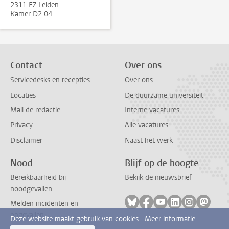
2311 EZ Leiden
Kamer D2.04
Contact
Over ons
Servicedesks en recepties
Over ons
Locaties
De duurzame universiteit
Mail de redactie
Interne vacatures
Privacy
Alle vacatures
Disclaimer
Naast het werk
Nood
Blijf op de hoogte
Bereikbaarheid bij
Bekijk de nieuwsbrief
noodgevallen
Volg ons op bluesky
Volg ons op facebook
Volg ons op youtub
Volg ons op li
Volg ons o
Volg 
Melden incidenten en
ongevallen
Deze website maakt gebruik van cookies.
Meer informatie.