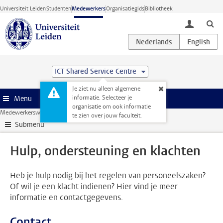
Ga direct naar de inhoud
Universiteit Leiden
Studenten
Medewerkers
Organisatiegids
Bibliotheek
toggle lo
ICT Shared Service Centre
Je ziet nu alleen algemene
informatie. Selecteer je
Menu
organisatie om ook informatie
Medewerkerswebsite
HR
Hulp, ondersteuning en klachten
te zien over jouw faculteit.
Submenu
Hulp, ondersteuning en klachten
Heb je hulp nodig bij het regelen van personeelszaken?
Of wil je een klacht indienen? Hier vind je meer
informatie en contactgegevens.
Contact