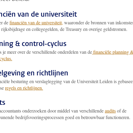
nciën van de universiteit
er de
financiën van de universiteit,
waaronder de bronnen van inkomste
 rijksbijdrage en collegegelden, de Treasury en overige geldstromen.
ning & control-cyclus
s je meer over de verschillende onderdelen van de
financiële planning 
cyclus.
lgeving en richtlijnen
ciële besturing en verslaglegging van de Universiteit Leiden is gebasee
rse
regels en richtlijnen.
ts
 accountants onderzoeken door middel van verschillende
audits
of de
eunende bedrijfsvoeringsprocessen goed en betrouwbaar functioneren.