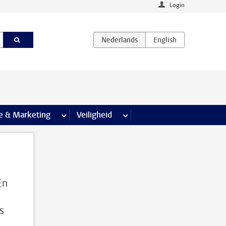
Login
agina’s
e & Marketing
meer Communicatie & Marketing pagina’s
Veiligheid
meer Veiligheid pagina’s
En
s