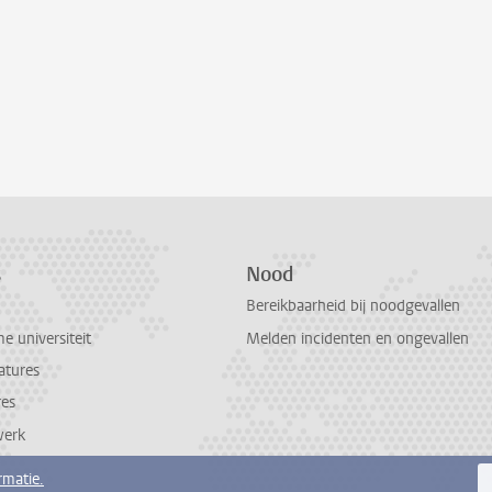
s
Nood
Bereikbaarheid bij noodgevallen
 universiteit
Melden incidenten en ongevallen
atures
res
werk
rmatie.