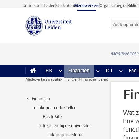
Ga direct naar de inhoud
Universiteit Leiden
Studenten
Medewerkers
Organisatiegids
Biblio
Zoek op onder
Zoekterm
Medewerker
HR
meer HR pagina’s
Financiën
meer Financiën pagi
ICT
meer ICT
Facil
Medewerkerswebsite
Financiën
Financieel beleid
Fi
Financiën
Inkopen en bestellen
Wat z
Bas InSite
hoe z
Inkopen bij de universiteit
funct
Inkoopprocedures
financ