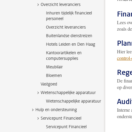
Overzicht leveranciers
Fina
Inhuren tijdelijk financieel
personeel
Lees ov
Overzicht leveranciers
zoals de
Buitenlandse dienstreizen
Plan
Hotels Leiden en Den Haag
Hier lee
Kantoorartikelen en
control-
computersupplies
Meubilair
Rege
Bloemen
De finan
Vastgoed
op dive
Wetenschappelijke apparatuur
Audi
Wetenschappelijke apparatuur
Interne
Hulp en ondersteuning
onderst
Servicepunt Financieel
Servicepunt Financieel