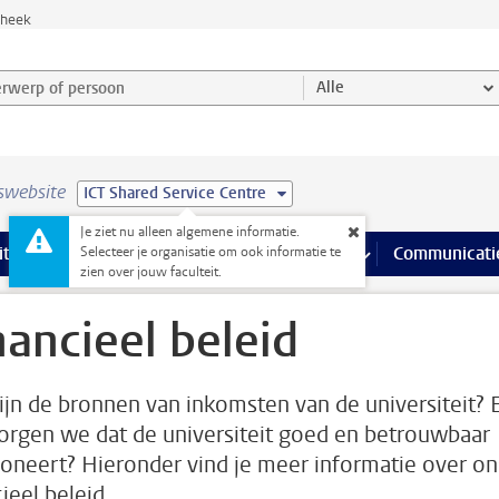
theek
werp of persoon en selecteer categorie
Alle
swebsite
ICT Shared Service Centre
Je ziet nu alleen algemene informatie.
na’s
 pagina’s
iteiten
meer Faciliteiten pagina’s
Onderwijs
meer Onderwijs pagina’s
Onderzoek
meer Onderzoek p
Communicati
Selecteer je organisatie om ook informatie te
zien over jouw faculteit.
nancieel beleid
ijn de bronnen van inkomsten van de universiteit? 
orgen we dat de universiteit goed en betrouwbaar
ioneert? Hieronder vind je meer informatie over on
ieel beleid.